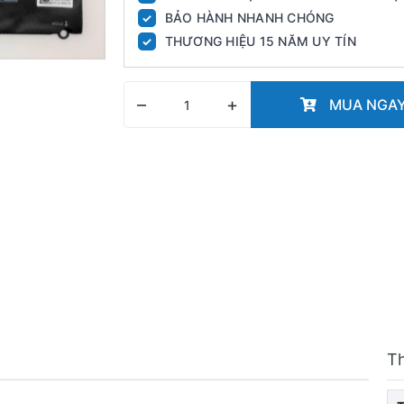
BẢO HÀNH NHANH CHÓNG
✓
THƯƠNG HIỆU 15 NĂM UY TÍN
✓
–
+
MUA NGA
T