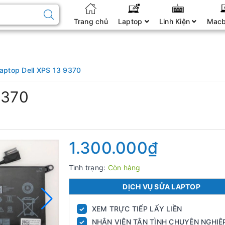
Trang chủ
Laptop
Linh Kiện
Mac
Laptop Dell XPS 13 9370
9370
1.300.000₫
Tình trạng:
Còn hàng
DỊCH VỤ SỬA LAPTOP
XEM TRỰC TIẾP LẤY LIỀN
✓
NHÂN VIÊN TẬN TÌNH CHUYÊN NGHIỆ
✓