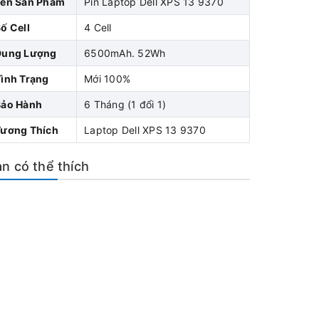
Tên Sản Phẩm
Pin Laptop Dell XPS 13 9370
ố Cell
4 Cell
Dung Lượng
6500mAh. 52Wh
ình Trạng
Mới 100%
Bảo Hành
6 Tháng (1 đổi 1)
Tương Thích
Laptop Dell XPS 13 9370
n có thể thích