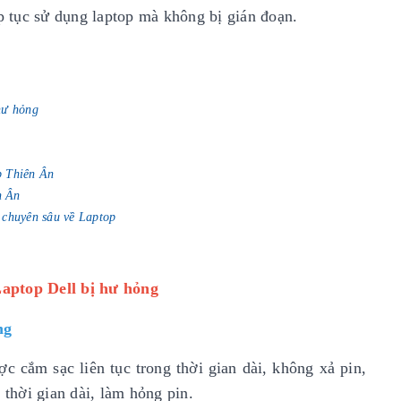
ếp tục sử dụng laptop mà không bị gián đoạn.
hư hỏng
op Thiên Ân
n Ân
 chuyên sâu về Laptop
Laptop Dell bị hư hỏng
ng
c cắm sạc liên tục trong thời gian dài, không xả pin,
 thời gian dài, làm hỏng pin.