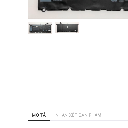
MÔ TẢ
NHẬN XÉT SẢN PHẨM