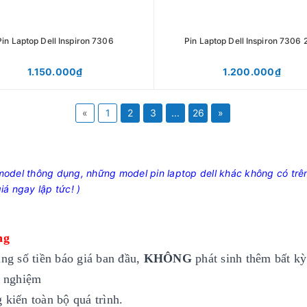
Pin Laptop Dell Inspiron 7306
Pin Laptop Dell Inspiron 7306 
1.150.000₫
1.200.000₫
«
1
2
3
...
26
»
 model thông dụng, những model pin laptop dell khác không có trê
iá ngay lập tức!
)
ng
úng số tiền báo giá ban đầu,
KHÔNG
phát sinh thêm bất kỳ
h nghiệm
 kiến toàn bộ quá trình.