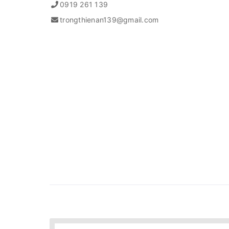
0919 261 139
trongthienan139@gmail.com