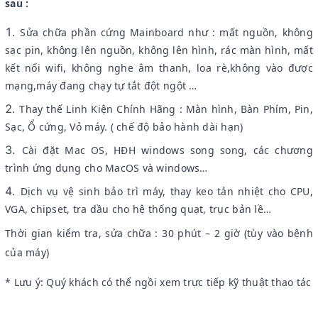
sau :
Sửa chữa phần cứng Mainboard như : mất nguồn, không
sạc pin, không lên nguồn, không lên hình, rác màn hình, mất
kết nối wifi, không nghe âm thanh, loa rè,không vào được
mạng,máy đang chạy tự tắt đột ngột …
Thay thế Linh Kiện Chính Hãng : Màn hình, Bàn Phím, Pin,
Sạc, Ổ cứng, Vỏ máy. ( chế độ bảo hành dài hạn)
Cài đặt Mac OS, HĐH windows song song, các chương
trình ứng dụng cho MacOS và windows…
Dịch vụ vệ sinh bảo trì máy, thay keo tản nhiệt cho CPU,
VGA, chipset, tra dầu cho hệ thống quạt, trục bản lề…
Thời gian kiểm tra, sửa chữa : 30 phút – 2 giờ (tùy vào bệnh
của máy)
* Lưu ý: Quý khách có thể ngồi xem trực tiếp kỹ thuật thao tác