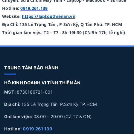
Chuyên: Sửa Chữa Máy Tính - Laptop - Macbook – Surface
Hotline:
0919.261.139
Website:
https://laptopthienan.vn
Địa Chỉ: 135 Lê Trọng Tấn , P Sơn Kỳ, Q Tân Phú. TP. HCM
Thời gian làm việc: T2 – T7 : 8h-19h30 (CN 9h-17h, lễ nghỉ)
TRUNG TÂM BẢO HÀNH
HỘ KINH DOANH VI TÍNH THIÊN ÂN
MST:
8730186721-001
Địa chỉ:
135 Lê Trọng Tấn, P.Sơn Kỳ,TP.HCM
Giờ làm việc:
08:00 - 20:00 (Cả T7 & CN)
Hotline:
0919 261 139