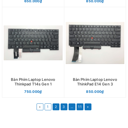
650.000₫
850.000₫
Bàn Phím Laptop Lenovo
Bàn Phím Laptop Lenovo
Thinkpad T14s Gen 1
ThinkPad E14 Gen 3
750.000₫
850.000₫
«
1
2
3
...
11
»