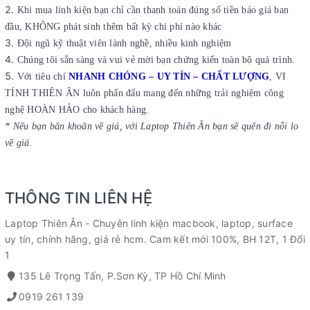
Khi mua linh kiện bạn chỉ cần thanh toán đúng số tiền báo giá ban
đầu, KHÔNG phát sinh thêm bất kỳ chi phí nào khác
Đội ngũ kỹ thuật viên lành nghề, nhiều kinh nghiệm
Chúng tôi sẳn sàng và vui vẻ mời bạn chứng kiến toàn bộ quá trình.
Với tiêu chí
NHANH CHÓNG – UY TÍN – CHẤT LƯỢNG
, VI
TÍNH THIÊN ÂN luôn phấn đấu mang đến những trải nghiệm công
nghệ HOÀN HẢO cho khách hàng.
* Nếu bạn băn khoăn về giá, với Laptop Thiên Ân bạn sẽ quên đi nỗi lo
về giá.
THÔNG TIN LIÊN HỆ
Laptop Thiên Ân - Chuyên linh kiện macbook, laptop, surface
uy tín, chính hãng, giá rẻ hcm. Cam kết mới 100%, BH 12T, 1 Đổi
1
135 Lê Trọng Tấn, P.Sơn Kỳ, TP Hồ Chí Minh
0919 261 139