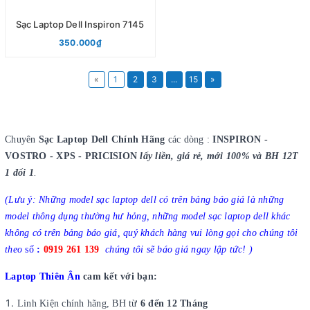
Sạc Laptop Dell Inspiron 7145
350.000₫
«
1
2
3
...
15
»
Chuyên
Sạc Laptop Dell Chính Hãng
các dòng :
INSPIRON -
VOSTRO - XPS - PRICISION
lấy liền, giá rẻ, mới 100% và BH 12T
1 đổi 1
.
(Lưu ý: Những model sạc laptop dell có trên bảng báo giá là những
model thông dụng thường hư hỏng, những model sạc laptop dell khác
không có trên bảng báo giá, quý khách hàng vui lòng gọi cho chúng tôi
theo
số
:
0919 261 139
chúng tôi sẽ báo giá ngay lập tức! )
Laptop Thiên Ân
cam kết với bạn:
Linh Kiện chính hãng, BH từ
6 đến 12 Tháng