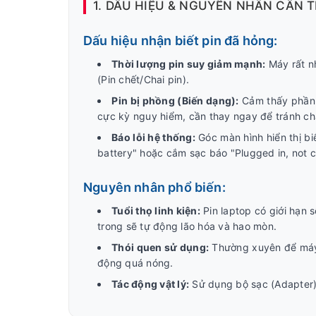
1. DẤU HIỆU & NGUYÊN NHÂN CẦN T
Dấu hiệu nhận biết pin đã hỏng:
Thời lượng pin suy giảm mạnh:
Máy rất nh
(Pin chết/Chai pin).
Pin bị phồng (Biến dạng):
Cảm thấy phần 
cực kỳ nguy hiểm, cần thay ngay để tránh c
Báo lỗi hệ thống:
Góc màn hình hiển thị b
battery" hoặc cắm sạc báo "Plugged in, not c
Nguyên nhân phổ biến:
Tuổi thọ linh kiện:
Pin laptop có giới hạn 
trong sẽ tự động lão hóa và hao mòn.
Thói quen sử dụng:
Thường xuyên để máy 
động quá nóng.
Tác động vật lý:
Sử dụng bộ sạc (Adapter)