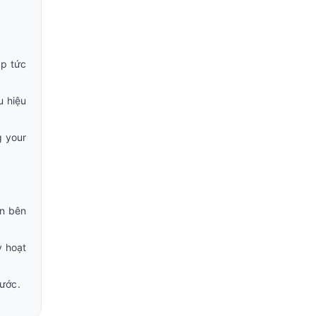
ập tức
u hiệu
g your
in bên
y hoạt
ước.