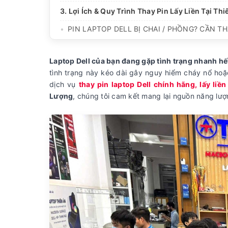
3. Lợi Ích & Quy Trình Thay Pin Lấy Liền Tại Thi
PIN LAPTOP DELL BỊ CHAI / PHỒNG? CẦN TH
Laptop Dell của bạn đang gặp tình trạng nhanh hế
tình trạng này kéo dài gây nguy hiểm cháy nổ ho
dịch vụ
thay pin laptop Dell chính hãng, lấy liền
Lượng
, chúng tôi cam kết mang lại nguồn năng lượ