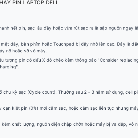
HAY PIN LAPTOP DELL
anh hết pin, sạc lâu đầy hoặc vừa rút sạc ra là sập nguồn ngay l
mặt đáy, bàn phím hoặc Touchpad bị đẩy nhô lên cao. Đây là dấ
háy nổ hoặc vỡ vỏ máy.
iểu tượng pin có dấu X đỏ chéo kèm thông báo "Consider replacin
harging".
số chu kỳ sạc (Cycle count). Thường sau 2 - 3 năm sử dụng, cell p
cạn kiệt pin (0%) mới cắm sạc, hoặc cắm sạc liên tục nhưng má
 kém chất lượng, nguồn điện chập chờn hoặc máy bị va đập, vô n