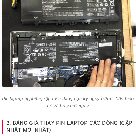
Pin laptop bị phồng rộp biến dạng cực kỳ nguy hiểm - Cần tháo
bỏ và thay mới ngay
2. BẢNG GIÁ THAY PIN LAPTOP CÁC DÒNG (CẬP
NHẬT MỚI NHẤT)