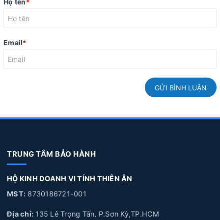
Họ tên
*
Email
*
GỬI BÌNH LUẬN
TRUNG TÂM BẢO HÀNH
HỘ KINH DOANH VI TÍNH THIÊN ÂN
MST:
8730186721-001
Địa chỉ:
135 Lê Trọng Tấn, P.Sơn Kỳ,TP.HCM