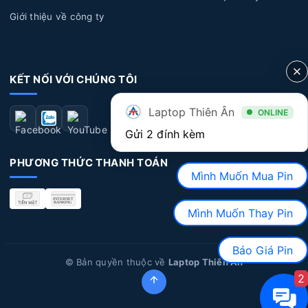
Giới thiệu về công ty
KẾT NỐI VỚI CHÚNG TÔI
Laptop Thiên Ân
ONLINE
Gửi 2 đính kèm
PHƯƠNG THỨC THANH TOÁN
Mình Muốn Mua Pin
Mình Muốn Thay Pin
Báo Giá Pin
© Bản quyền thuộc về
Laptop Thiên Ân
2