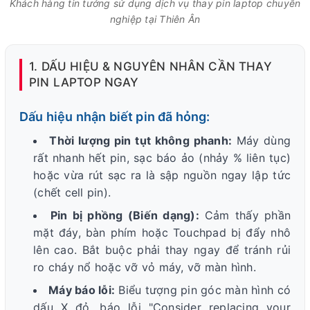
Khách hàng tin tưởng sử dụng dịch vụ thay pin laptop chuyên
nghiệp tại Thiên Ân
1. DẤU HIỆU & NGUYÊN NHÂN CẦN THAY
PIN LAPTOP NGAY
Dấu hiệu nhận biết pin đã hỏng:
Thời lượng pin tụt không phanh:
Máy dùng
rất nhanh hết pin, sạc báo ảo (nhảy % liên tục)
hoặc vừa rút sạc ra là sập nguồn ngay lập tức
(chết cell pin).
Pin bị phồng (Biến dạng):
Cảm thấy phần
mặt đáy, bàn phím hoặc Touchpad bị đẩy nhô
lên cao. Bắt buộc phải thay ngay để tránh rủi
ro cháy nổ hoặc vỡ vỏ máy, vỡ màn hình.
Máy báo lỗi:
Biểu tượng pin góc màn hình có
dấu X đỏ, báo lỗi "Consider replacing your