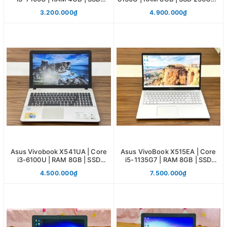
120GB | 15.6 HD
15.6 FHD
3.200.000₫
4.900.000₫
Asus Vivobook X541UA | Core
Asus VivoBook X515EA | Core
i3-6100U | RAM 8GB | SSD
i5-1135G7 | RAM 8GB | SSD
120GB | 15.6 HD
256GB | 15.6 FHD
4.500.000₫
7.500.000₫