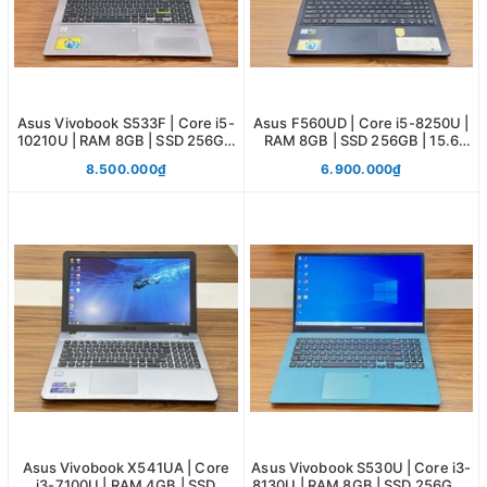
Asus Vivobook S533F | Core i5-
Asus F560UD | Core i5-8250U |
10210U | RAM 8GB | SSD 256GB
RAM 8GB | SSD 256GB | 15.6
| 15.6 FHD
FHD | GTX 1050
8.500.000₫
6.900.000₫
Asus Vivobook X541UA | Core
Asus Vivobook S530U | Core i3-
i3-7100U | RAM 4GB | SSD
8130U | RAM 8GB | SSD 256GB |