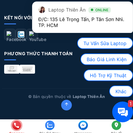
Laptop Thiên Ân
ONLINE
KẾT NỐI VỚI CHÚNG TÔI
Đ/C: 135 Lê Trọng Tấn, P Tân Sơn Nhì. 
TP. HCM
Tư Vấn Sửa Laptop
PHƯƠNG THỨC THANH TOÁN
Báo Giá Linh Kiện
Hỗ Trợ Kỹ Thuật
Khác
© Bản quyền thuộc về
Laptop Thiên Ân
1