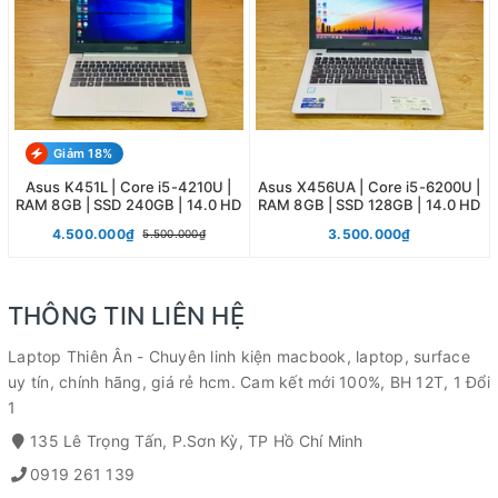
Giảm 18%
Asus K451L | Core i5-4210U |
Asus X456UA | Core i5-6200U |
RAM 8GB | SSD 240GB | 14.0 HD
RAM 8GB | SSD 128GB | 14.0 HD
4.500.000₫
3.500.000₫
5.500.000₫
THÔNG TIN LIÊN HỆ
Laptop Thiên Ân - Chuyên linh kiện macbook, laptop, surface
uy tín, chính hãng, giá rẻ hcm. Cam kết mới 100%, BH 12T, 1 Đổi
1
135 Lê Trọng Tấn, P.Sơn Kỳ, TP Hồ Chí Minh
0919 261 139