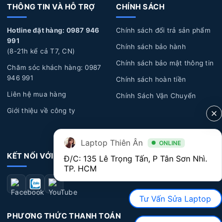
THÔNG TIN VÀ HỖ TRỢ
CHÍNH SÁCH
Hotline đặt hàng: 0987 946
Chính sách đổi trả sản phẩm
991
Chính sách bảo hành
(8-21h kể cả T7, CN)
Chính sách bảo mật thông tin
Chăm sóc khách hàng: 0987
946 991
Chính sách hoàn tiền
Liên hệ mua hàng
Chính Sách Vận Chuyển
Giới thiệu về công ty
Laptop Thiên Ân
ONLINE
KẾT NỐI VỚI CHÚNG TÔI
Đ/C: 135 Lê Trọng Tấn, P Tân Sơn Nhì. 
TP. HCM
Tư Vấn Sửa Laptop
PHƯƠNG THỨC THANH TOÁN