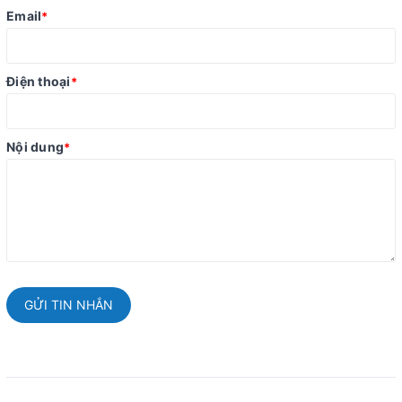
Email
*
Điện thoại
*
Nội dung
*
GỬI TIN NHẮN