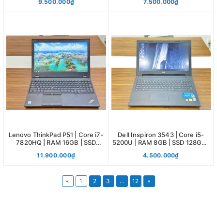
9.500.000₫
7.500.000₫
Lenovo ThinkPad P51 | Core i7-
Dell Inspiron 3543 | Core i5-
7820HQ | RAM 16GB | SSD
5200U | RAM 8GB | SSD 128GB |
512GB | 15.6 FHD
15.6 HD
11.900.000₫
4.500.000₫
«
1
2
3
...
12
»