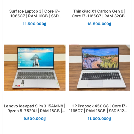
Surface Laptop 3 | Core i7-
ThinkPad X1 Carbon Gen 9 |
1065G7 | RAM 16GB | SSD
Core i7-1185G7 | RAM 32GB |
256GB | SILVER
SSD 512GB | 14.0 UHD
11.500.000₫
18.500.000₫
Lenovo Ideapad Slim 3 15AMN8 |
HP Probook 450 G8 | Core i7-
Ryzen 5-7520U | RAM 16GB |
1165G7 | RAM 16GB | SSD 512GB
SSD 512GB | 15.6 FHD
| 15.6 FHD
9.500.000₫
11.000.000₫