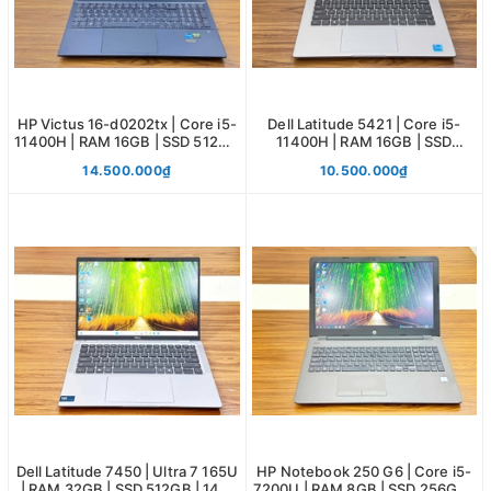
HP Victus 16-d0202tx | Core i5-
Dell Latitude 5421 | Core i5-
11400H | RAM 16GB | SSD 512GB
11400H | RAM 16GB | SSD
| 15.6 144HZ | RTX 3050
256GB | 14.0 FHD
14.500.000₫
10.500.000₫
Dell Latitude 7450 | Ultra 7 165U
HP Notebook 250 G6 | Core i5-
| RAM 32GB | SSD 512GB | 14.0
7200U | RAM 8GB | SSD 256GB |