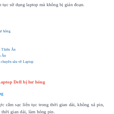
ếp tục sử dụng laptop mà không bị gián đoạn.
hư hỏng
op Thiên Ân
n Ân
 chuyên sâu về Laptop
Laptop Dell bị hư hỏng
ng
c cắm sạc liên tục trong thời gian dài, không xả pin,
 thời gian dài, làm hỏng pin.