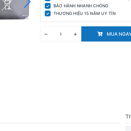
BẢO HÀNH NHANH CHÓNG
✓
THƯƠNG HIỆU 15 NĂM UY TÍN
✓
–
+
MUA NGA
T