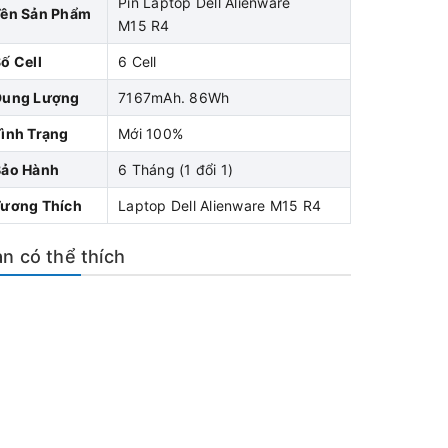
Pin Laptop Dell Alienware
Tên Sản Phẩm
M15 R4
ố Cell
6 Cell
Dung Lượng
7167mAh. 86Wh
ình Trạng
Mới 100%
Bảo Hành
6 Tháng (1 đổi 1)
Tương Thích
Laptop Dell Alienware M15 R4
n có thể thích