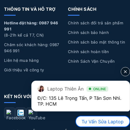
Tuổi thọ Pin:
Laptop của bạn đã sử dụng một thời
THÔNG TIN VÀ HỖ TRỢ
CHÍNH SÁCH
gian dài, pin sẽ trải qua quá trình hao mòn tự nhiên dẫn
đến năng lượng giảm dần, hoặc pin bị biến dạng làm ảnh
Hotline đặt hàng: 0987 946
Chính sách đổi trả sản phẩm
991
hưởng đến các linh kiện bên trong laptop và phần vỏ của
Chính sách bảo hành
(8-21h kể cả T7, CN)
máy.
Chính sách bảo mật thông tin
Chăm sóc khách hàng: 0987
Lỗi tác động vật lý:
Laptop bị rơi rớt, đổ chất lỏng,
946 991
Chính sách hoàn tiền
cháy
nổ, va đập mạnh làm hư hỏng pin.
Liên hệ mua hàng
Chính Sách Vận Chuyển
Giới thiệu về công ty
Dấu hiệu nhận biết Pin Laptop Dell bị hư hỏng
Laptop Thiên Ân
ONLINE
Thời lượng Pin:
Nếu bạn nhận thấy thời lượn pin
KẾT NỐI VỚI CHÚNG TÔI
Đ/C: 135 Lê Trọng Tấn, P Tân Sơn Nhì. 
ngắn, sử dụng nhanh hết pin, có khi vừa rút sạc ra là
TP. HCM
máy tắt luôn, lúc này bạn nên đi thay pin để không bị
ảnh hưởng đến hiệu suất máy cũng như quá trình sử
Tư Vấn Sửa Laptop
dụng máy.