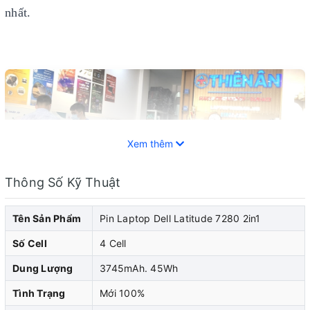
nhất.
Xem thêm
Thông Số Kỹ Thuật
Tên Sản Phẩm
Pin Laptop Dell Latitude 7280 2in1
Số Cell
4 Cell
Dung Lượng
3745mAh. 45Wh
Pin laptop Dell đóng vai trò quan trọng trong việc cung
Tình Trạng
Mới 100%
cấp năng lượng cho laptop dell của bạn. Khi pin laptop