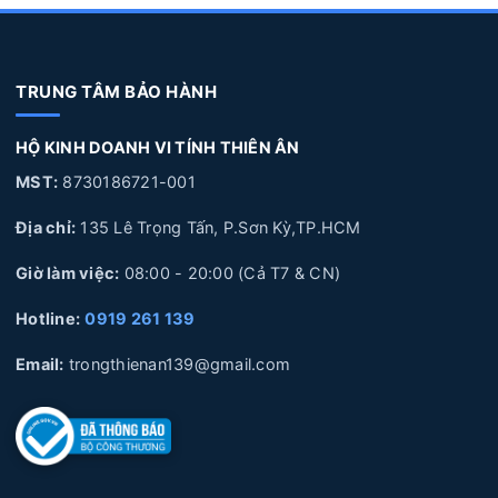
3. Thay Pin Laptop Dell Lấy Liền Uy Tín HCM
4. Lợi ích của việc thay Pin Laptop Dell lấy liền tại Laptop Thiên
Ân
TRUNG TÂM BẢO HÀNH
5. Quy trình thay Pin Laptop Dell lấy liền tại Laptop Thiên Ân
6. Laptop Thiên Ân chuyên cung cấp linh kiện và sửa chữa
HỘ KINH DOANH VI TÍNH THIÊN ÂN
chuyên sâu về Laptop
MST:
8730186721-001
Địa chỉ:
135 Lê Trọng Tấn, P.Sơn Kỳ,TP.HCM
1. Nguyên nhân và dấu hiệu nhận biết Pin Laptop
Giờ làm việc:
08:00 - 20:00 (Cả T7 & CN)
Dell bị hư hỏng
Hotline:
0919 261 139
Nguyên nhân làm Pin Laptop Dell bị hư hỏng
Email:
trongthienan139@gmail.com
Sử dụng không đúng cách:
Pin Laptop được cắm sạc
liên tục trong thời gian dài, không xả pin, pin bị phù
lên, Pin để lâu không sử dụng trong thời gian dài, làm
hỏng pin.