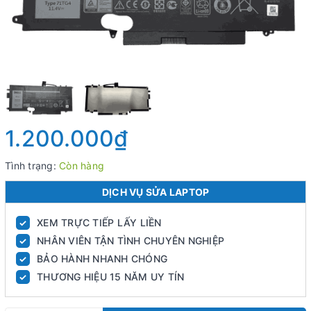
1.200.000₫
Tình trạng:
Còn hàng
DỊCH VỤ SỬA LAPTOP
XEM TRỰC TIẾP LẤY LIỀN
✓
NHÂN VIÊN TẬN TÌNH CHUYÊN NGHIỆP
✓
BẢO HÀNH NHANH CHÓNG
✓
THƯƠNG HIỆU 15 NĂM UY TÍN
✓