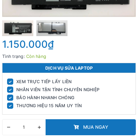
1.150.000₫
Tình trạng:
Còn hàng
DỊCH VỤ SỬA LAPTOP
XEM TRỰC TIẾP LẤY LIỀN
✓
NHÂN VIÊN TẬN TÌNH CHUYÊN NGHIỆP
✓
BẢO HÀNH NHANH CHÓNG
✓
THƯƠNG HIỆU 15 NĂM UY TÍN
✓
–
+
MUA NGAY