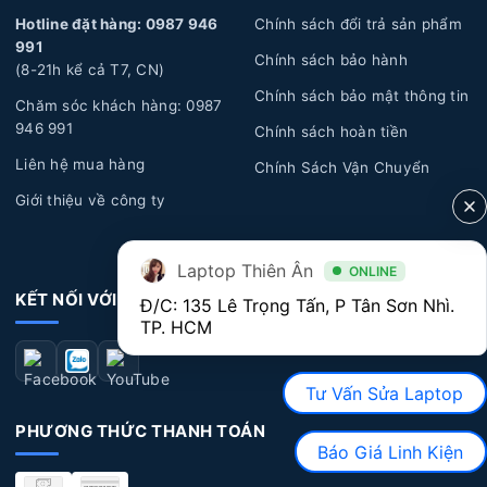
Hotline đặt hàng: 0987 946
Chính sách đổi trả sản phẩm
Tuổi thọ Pin:
Laptop của bạn đã sử dụng một thời
991
gian dài, pin sẽ trải qua quá trình hao mòn tự nhiên dẫn
Chính sách bảo hành
(8-21h kể cả T7, CN)
đến năng lượng giảm dần, hoặc pin bị biến dạng làm ảnh
Chính sách bảo mật thông tin
Chăm sóc khách hàng: 0987
hưởng đến các linh kiện bên trong laptop và phần vỏ của
946 991
Chính sách hoàn tiền
máy.
Liên hệ mua hàng
Chính Sách Vận Chuyển
Lỗi tác động vật lý:
Laptop bị rơi rớt, đổ chất lỏng,
Giới thiệu về công ty
cháy
nổ, va đập mạnh làm hư hỏng pin.
Dấu hiệu nhận biết Pin Laptop Dell bị hư hỏng
Laptop Thiên Ân
ONLINE
KẾT NỐI VỚI CHÚNG TÔI
Đ/C: 135 Lê Trọng Tấn, P Tân Sơn Nhì. 
Thời lượng Pin:
Nếu bạn nhận thấy thời lượn pin
TP. HCM
ngắn, sử dụng nhanh hết pin, có khi vừa rút sạc ra là
máy tắt luôn, lúc này bạn nên đi thay pin để không bị
Tư Vấn Sửa Laptop
ảnh hưởng đến hiệu suất máy cũng như quá trình sử
dụng máy.
PHƯƠNG THỨC THANH TOÁN
Báo Giá Linh Kiện
Pin bị biến dạng:
Khi laptop của bạn có dấu hiệu