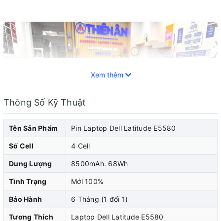
Xem thêm
Thông Số Kỹ Thuật
Tên Sản Phẩm
Pin Laptop Dell Latitude E5580
Số Cell
4 Cell
Dung Lượng
8500mAh. 68Wh
Tình Trạng
Mới 100%
Bảo Hành
6 Tháng (1 đổi 1)
Pin laptop Dell đóng vai trò quan trọng trong việc cung
Tương Thích
Laptop Dell Latitude E5580
cấp năng lượng cho laptop dell của bạn. Khi pin laptop