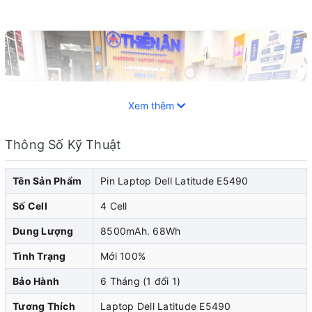
Xem thêm
Thông Số Kỹ Thuật
Tên Sản Phẩm
Pin Laptop Dell Latitude E5490
Số Cell
4 Cell
Dung Lượng
8500mAh. 68Wh
Tình Trạng
Mới 100%
Bảo Hành
6 Tháng (1 đổi 1)
Pin laptop Dell đóng vai trò quan trọng trong việc cung
Tương Thích
Laptop Dell Latitude E5490
cấp năng lượng cho laptop dell của bạn. Khi pin laptop