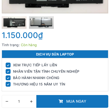
1.150.000₫
Tình trạng:
Còn hàng
DỊCH VỤ SỬA LAPTOP
XEM TRỰC TIẾP LẤY LIỀN
✓
NHÂN VIÊN TẬN TÌNH CHUYÊN NGHIỆP
✓
BẢO HÀNH NHANH CHÓNG
✓
THƯƠNG HIỆU 15 NĂM UY TÍN
✓
–
+
MUA NGAY