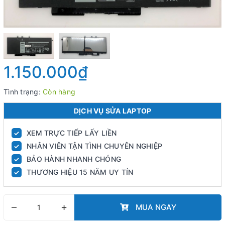
1.150.000₫
Tình trạng:
Còn hàng
DỊCH VỤ SỬA LAPTOP
XEM TRỰC TIẾP LẤY LIỀN
✓
NHÂN VIÊN TẬN TÌNH CHUYÊN NGHIỆP
✓
BẢO HÀNH NHANH CHÓNG
✓
THƯƠNG HIỆU 15 NĂM UY TÍN
✓
–
+
MUA NGAY