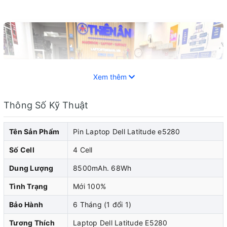
Xem thêm
Thông Số Kỹ Thuật
Tên Sản Phẩm
Pin Laptop Dell Latitude e5280
Số Cell
4 Cell
Dung Lượng
8500mAh. 68Wh
Tình Trạng
Mới 100%
Bảo Hành
6 Tháng (1 đổi 1)
Pin laptop Dell đóng vai trò quan trọng trong việc cung
Tương Thích
Laptop Dell Latitude E5280
cấp năng lượng cho laptop dell của bạn. Khi pin laptop