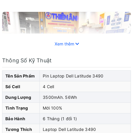
Xem thêm
Thông Số Kỹ Thuật
Tên Sản Phẩm
Pin Laptop Dell Latitude 3490
Số Cell
4 Cell
Dung Lượng
3500mAh. 56Wh
Tình Trạng
Mới 100%
Bảo Hành
6 Tháng (1 đổi 1)
Pin laptop Dell đóng vai trò quan trọng trong việc cung
Tương Thích
Laptop Dell Latitude 3490
cấp năng lượng cho laptop dell của bạn. Khi pin laptop