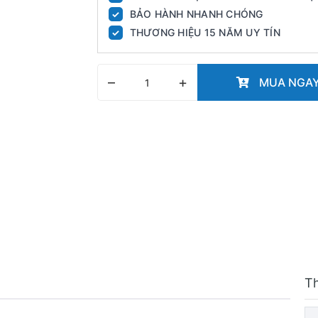
BẢO HÀNH NHANH CHÓNG
✓
THƯƠNG HIỆU 15 NĂM UY TÍN
✓
–
+
MUA NGA
T