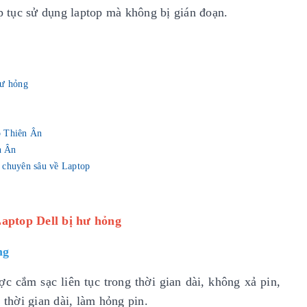
ếp tục sử dụng laptop mà không bị gián đoạn.
hư hỏng
op Thiên Ân
n Ân
 chuyên sâu về Laptop
Laptop Dell bị hư hỏng
ng
c cắm sạc liên tục trong thời gian dài, không xả pin,
 thời gian dài, làm hỏng pin.