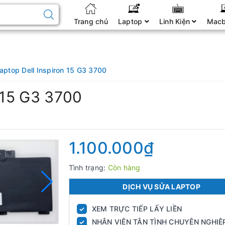
Trang chủ
Laptop
Linh Kiện
Mac
Laptop Dell Inspiron 15 G3 3700
n 15 G3 3700
1.100.000₫
Tình trạng:
Còn hàng
DỊCH VỤ SỬA LAPTOP
XEM TRỰC TIẾP LẤY LIỀN
✓
NHÂN VIÊN TẬN TÌNH CHUYÊN NGHIỆ
✓