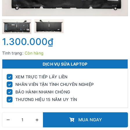
1.300.000₫
Tình trạng:
Còn hàng
DỊCH VỤ SỬA LAPTOP
XEM TRỰC TIẾP LẤY LIỀN
✓
NHÂN VIÊN TẬN TÌNH CHUYÊN NGHIỆP
✓
BẢO HÀNH NHANH CHÓNG
✓
THƯƠNG HIỆU 15 NĂM UY TÍN
✓
–
+
MUA NGAY