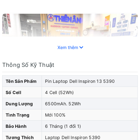
Xem thêm
Thông Số Kỹ Thuật
Tên Sản Phẩm
Pin Laptop Dell Inspiron 13 5390
Số Cell
4 Cell (52Wh)
Dung Lượng
6500mAh. 52Wh
Tình Trạng
Mới 100%
Bảo Hành
6 Tháng (1 đổi 1)
Pin laptop Dell đóng vai trò quan trọng trong việc cung
Tương Thích
Laptop Dell Inspiron 5390
cấp năng lượng cho laptop dell của bạn. Khi pin laptop