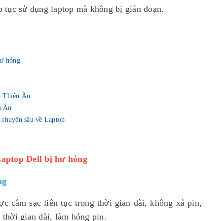
ếp tục sử dụng laptop mà không bị gián đoạn.
hư hỏng
op Thiên Ân
n Ân
 chuyên sâu về Laptop
Laptop Dell bị hư hỏng
ng
c cắm sạc liên tục trong thời gian dài, không xả pin,
 thời gian dài, làm hỏng pin.