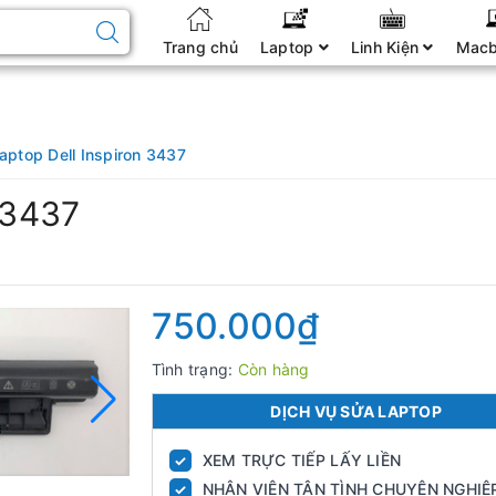
Trang chủ
Laptop
Linh Kiện
Mac
Laptop Dell Inspiron 3437
 3437
750.000₫
Tình trạng:
Còn hàng
DỊCH VỤ SỬA LAPTOP
XEM TRỰC TIẾP LẤY LIỀN
✓
NHÂN VIÊN TẬN TÌNH CHUYÊN NGHIỆ
✓