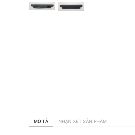
MÔ TẢ
NHẬN XÉT SẢN PHẨM