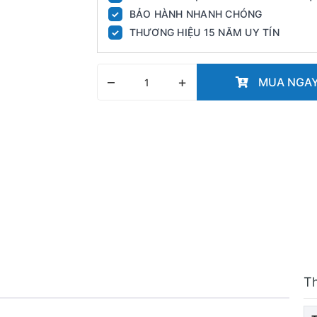
BẢO HÀNH NHANH CHÓNG
✓
THƯƠNG HIỆU 15 NĂM UY TÍN
✓
–
+
MUA NGA
T