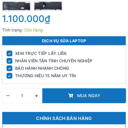
1.100.000₫
Tình trạng:
Còn hàng
DỊCH VỤ SỬA LAPTOP
XEM TRỰC TIẾP LẤY LIỀN
✓
NHÂN VIÊN TẬN TÌNH CHUYÊN NGHIỆP
✓
BẢO HÀNH NHANH CHÓNG
✓
THƯƠNG HIỆU 15 NĂM UY TÍN
✓
–
+
MUA NGAY
CHÍNH SÁCH BÁN HÀNG