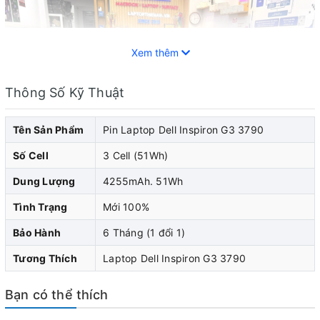
Xem thêm
Thông Số Kỹ Thuật
Tên Sản Phẩm
Pin Laptop Dell Inspiron G3 3790
Số Cell
3 Cell (51Wh)
Dung Lượng
4255mAh. 51Wh
Tình Trạng
Mới 100%
Bảo Hành
6 Tháng (1 đổi 1)
Pin laptop Dell đóng vai trò quan trọng trong việc cung
Tương Thích
Laptop Dell Inspiron G3 3790
cấp năng lượng cho laptop dell của bạn. Khi pin laptop
Dell của bạn bắt đầu cho thấy dấu hiệu yếu đi, pin chai,
Bạn có thể thích
nhanh hết pin, sạc không vào pin, pin bị biến dạng...