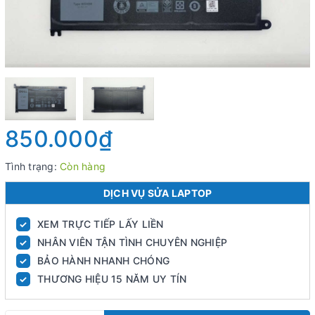
850.000₫
Tình trạng:
Còn hàng
DỊCH VỤ SỬA LAPTOP
XEM TRỰC TIẾP LẤY LIỀN
✓
NHÂN VIÊN TẬN TÌNH CHUYÊN NGHIỆP
✓
BẢO HÀNH NHANH CHÓNG
✓
THƯƠNG HIỆU 15 NĂM UY TÍN
✓