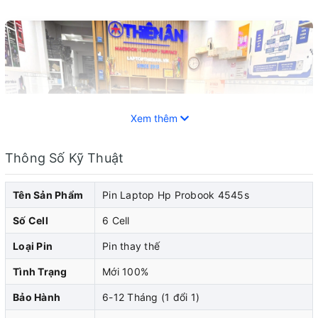
Xem thêm
Thông Số Kỹ Thuật
Tên Sản Phẩm
Pin Laptop Hp Probook 4545s
Số Cell
6 Cell
Loại Pin
Pin thay thế
Tình Trạng
Mới 100%
Pin laptop HP đóng vai trò quan trọng trong việc cung
Bảo Hành
6-12 Tháng (1 đổi 1)
cấp năng lượng cho laptop hp của bạn. Khi pin laptop