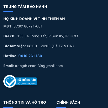
Ân
TRUNG TÂM BẢO HÀNH
5. Quy trình thay Pin Laptop HP tại Laptop Thiên Ân
HỘ KINH DOANH VI TÍNH THIÊN ÂN
6. Laptop Thiên Ân chuyên cung cấp linh kiện và sửa chữa
chuyên sâu về Laptop
MST:
8730186721-001
Địa chỉ:
135 Lê Trọng Tấn, P.Sơn Kỳ,TP.HCM
Giờ làm việc:
08:00 - 20:00 (Cả T7 & CN)
1. Nguyên nhân và dấu hiệu nhận biết Pin Laptop
HP bị hư hỏng
Hotline:
0919 261 139
Nguyên nhân làm Pin Laptop HP bị hư hỏng
Email:
trongthienan139@gmail.com
Sử dụng không đúng cách:
Pin Laptop được cắm sạc
liên tục trong thời gian dài, không xả pin, pin bị phù
lên, Pin để lâu không sử dụng trong thời gian dài, làm
hỏng pin.
THÔNG TIN VÀ HỖ TRỢ
CHÍNH SÁCH
Tuổi thọ Pin:
Laptop của bạn đã sử dụng một thời