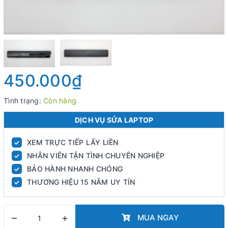
450.000₫
Tình trạng:
Còn hàng
DỊCH VỤ SỬA LAPTOP
XEM TRỰC TIẾP LẤY LIỀN
✓
NHÂN VIÊN TẬN TÌNH CHUYÊN NGHIỆP
✓
BẢO HÀNH NHANH CHÓNG
✓
THƯƠNG HIỆU 15 NĂM UY TÍN
✓
–
+
MUA NGAY