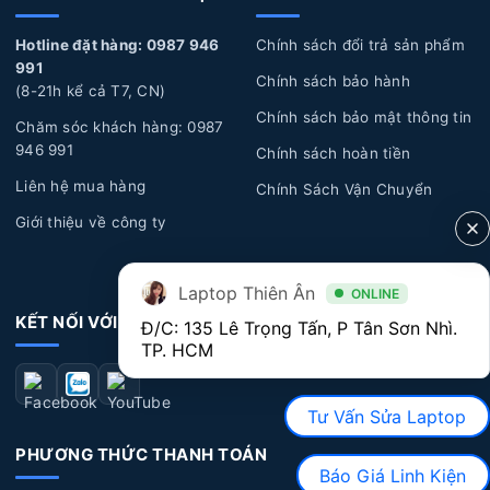
Tuổi thọ Pin:
Laptop của bạn đã sử dụng một thời
gian dài, pin sẽ trải qua quá trình hao mòn tự nhiên dẫn
Hotline đặt hàng: 0987 946
Chính sách đổi trả sản phẩm
đến năng lượng giảm dần, hoặc pin bị biến dạng làm ảnh
991
Chính sách bảo hành
(8-21h kể cả T7, CN)
hưởng đến linh kiện bên trong laptop và phần vỏ của
Chính sách bảo mật thông tin
máy.
Chăm sóc khách hàng: 0987
946 991
Chính sách hoàn tiền
Lỗi tác động vật lý:
Laptop bị rơi rớt, đổ chất lỏng,
Liên hệ mua hàng
Chính Sách Vận Chuyển
cháy nổ, va đập mạnh làm hư hỏng pin.
Giới thiệu về công ty
Dấu hiệu nhận biết Pin Laptop HP bị hư hỏng
Thời lượng Pin:
Nếu bạn nhận thấy thời lượn pin
Laptop Thiên Ân
ONLINE
ngắn, sử dụng nhanh hết pin, có khi vừa rút sạc ra là
KẾT NỐI VỚI CHÚNG TÔI
Đ/C: 135 Lê Trọng Tấn, P Tân Sơn Nhì. 
máy tắt luôn, lúc này bạn nên đi thay pin để không bị
TP. HCM
ảnh hưởng đến hiệu suất máy cũng như quá trình sử
dụng máy.
Tư Vấn Sửa Laptop
Pin bị biến dạng:
Khi laptop của bạn có dấu hiệu
PHƯƠNG THỨC THANH TOÁN
cong vênh bất thường, nhất là phần chuột cảm ứng bị
Báo Giá Linh Kiện