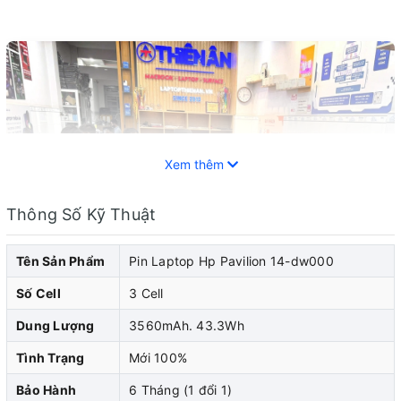
Xem thêm
Thông Số Kỹ Thuật
Tên Sản Phẩm
Pin Laptop Hp Pavilion 14-dw000
Số Cell
3 Cell
Dung Lượng
3560mAh. 43.3Wh
Tình Trạng
Mới 100%
Pin laptop HP đóng vai trò quan trọng trong việc cung
Bảo Hành
6 Tháng (1 đổi 1)