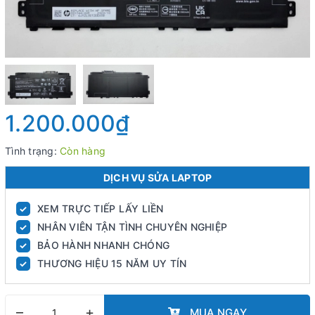
1.200.000₫
Tình trạng:
Còn hàng
DỊCH VỤ SỬA LAPTOP
XEM TRỰC TIẾP LẤY LIỀN
✓
NHÂN VIÊN TẬN TÌNH CHUYÊN NGHIỆP
✓
BẢO HÀNH NHANH CHÓNG
✓
THƯƠNG HIỆU 15 NĂM UY TÍN
✓
–
+
MUA NGAY