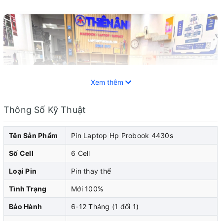
Xem thêm
Thông Số Kỹ Thuật
Tên Sản Phẩm
Pin Laptop Hp Probook 4430s
Số Cell
6 Cell
Loại Pin
Pin thay thế
Tình Trạng
Mới 100%
Pin laptop HP đóng vai trò quan trọng trong việc cung
Bảo Hành
6-12 Tháng (1 đổi 1)
cấp năng lượng cho laptop hp của bạn. Khi pin laptop