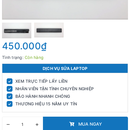
450.000₫
Tình trạng:
Còn hàng
DỊCH VỤ SỬA LAPTOP
XEM TRỰC TIẾP LẤY LIỀN
✓
NHÂN VIÊN TẬN TÌNH CHUYÊN NGHIỆP
✓
BẢO HÀNH NHANH CHÓNG
✓
THƯƠNG HIỆU 15 NĂM UY TÍN
✓
–
+
MUA NGAY