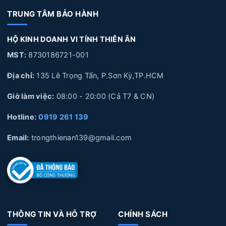
Ân
TRUNG TÂM BẢO HÀNH
5. Quy trình thay Pin Laptop HP tại Laptop Thiên Ân
HỘ KINH DOANH VI TÍNH THIÊN ÂN
6. Laptop Thiên Ân chuyên cung cấp linh kiện và sửa chữa
chuyên sâu về Laptop
MST:
8730186721-001
Địa chỉ:
135 Lê Trọng Tấn, P.Sơn Kỳ,TP.HCM
Giờ làm việc:
08:00 - 20:00 (Cả T7 & CN)
1. Nguyên nhân và dấu hiệu nhận biết Pin Laptop
HP bị hư hỏng
Hotline:
0919 261 139
Nguyên nhân làm Pin Laptop HP bị hư hỏng
Email:
trongthienan139@gmail.com
Sử dụng không đúng cách:
Pin Laptop được cắm sạc
liên tục trong thời gian dài, không xả pin, pin bị phù
lên, Pin để lâu không sử dụng trong thời gian dài, làm
hỏng pin.
THÔNG TIN VÀ HỖ TRỢ
CHÍNH SÁCH
Tuổi thọ Pin:
Laptop của bạn đã sử dụng một thời