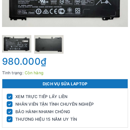
980.000₫
Tình trạng:
Còn hàng
DỊCH VỤ SỬA LAPTOP
XEM TRỰC TIẾP LẤY LIỀN
✓
NHÂN VIÊN TẬN TÌNH CHUYÊN NGHIỆP
✓
BẢO HÀNH NHANH CHÓNG
✓
THƯƠNG HIỆU 15 NĂM UY TÍN
✓