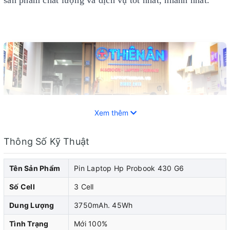
Xem thêm
Thông Số Kỹ Thuật
Tên Sản Phẩm
Pin Laptop Hp Probook 430 G6
Số Cell
3 Cell
Pin laptop HP đóng vai trò quan trọng trong việc cung
Dung Lượng
3750mAh. 45Wh
cấp năng lượng cho laptop hp của bạn. Khi pin laptop
Tình Trạng
Mới 100%
hp của bạn bắt đầu cho thấy dấu hiệu yếu đi, pin chai,