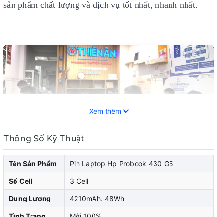
sản phẩm chất lượng và dịch vụ tốt nhất, nhanh nhất.
Xem thêm
Thông Số Kỹ Thuật
Tên Sản Phẩm
Pin Laptop Hp Probook 430 G5
Số Cell
3 Cell
Pin laptop HP đóng vai trò quan trọng trong việc cung
Dung Lượng
4210mAh. 48Wh
cấp năng lượng cho laptop hp của bạn. Khi pin laptop
hp của bạn bắt đầu cho thấy dấu hiệu yếu đi, pin chai,
Tình Trạng
Mới 100%