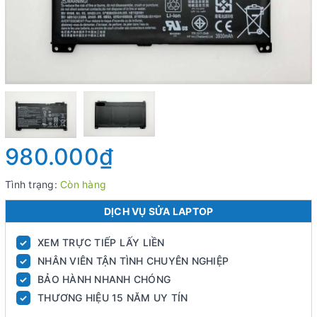
980.000₫
Tình trạng:
Còn hàng
DỊCH VỤ SỬA LAPTOP
XEM TRỰC TIẾP LẤY LIỀN
✓
NHÂN VIÊN TẬN TÌNH CHUYÊN NGHIỆP
✓
BẢO HÀNH NHANH CHÓNG
✓
THƯƠNG HIỆU 15 NĂM UY TÍN
✓