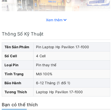
Xem thêm
Thông Số Kỹ Thuật
Tên Sản Phẩm
Pin Laptop Hp Pavilion 17-f000
Số Cell
4 Cell
Loại Pin
Pin thay thế
Tình Trạng
Mới 100%
Pin laptop HP đóng vai trò quan trọng trong việc cung
Bảo Hành
6-12 Tháng (1 đổi 1)
cấp năng lượng cho laptop hp của bạn. Khi pin laptop
Tương Thích
Laptop Hp Pavilion 17-f000
hp của bạn bắt đầu cho thấy dấu hiệu yếu đi, pin chai,
nhanh hết pin, sạc không vào pin, pin bị phù biến dạng...
Bạn có thể thích
làm cong vênh phần vỏ của máy, thì bạn nên nghĩ