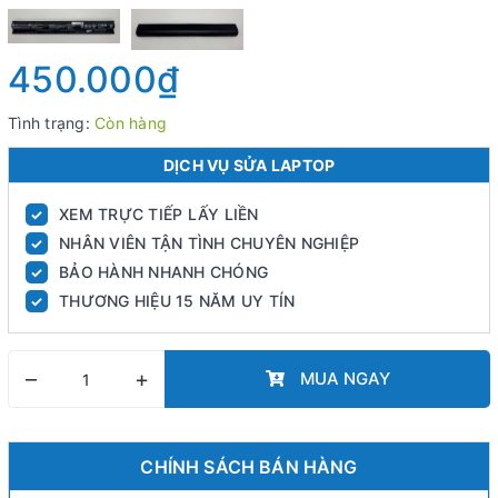
450.000₫
Tình trạng:
Còn hàng
DỊCH VỤ SỬA LAPTOP
XEM TRỰC TIẾP LẤY LIỀN
✓
NHÂN VIÊN TẬN TÌNH CHUYÊN NGHIỆP
✓
BẢO HÀNH NHANH CHÓNG
✓
THƯƠNG HIỆU 15 NĂM UY TÍN
✓
–
+
MUA NGAY
CHÍNH SÁCH BÁN HÀNG