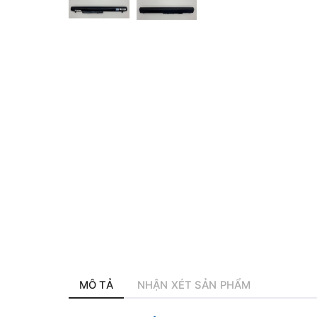
MÔ TẢ
NHẬN XÉT SẢN PHẨM