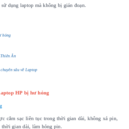
c sử dụng laptop mà không bị gián đoạn.
ư hỏng
p Thiên Ân
 chuyên sâu về Laptop
Laptop HP bị hư hỏng
g
c cắm sạc liên tục trong thời gian dài, không xả pin,
 thời gian dài, làm hỏng pin.