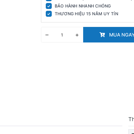
BẢO HÀNH NHANH CHÓNG
✓
THƯƠNG HIỆU 15 NĂM UY TÍN
✓
–
+
MUA NGA
T