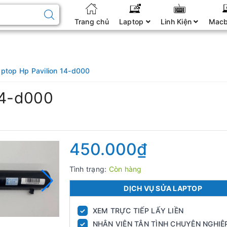
Trang chủ
Laptop
Linh Kiện
Mac
aptop Hp Pavilion 14-d000
14-d000
450.000₫
Tình trạng:
Còn hàng
DỊCH VỤ SỬA LAPTOP
XEM TRỰC TIẾP LẤY LIỀN
✓
NHÂN VIÊN TẬN TÌNH CHUYÊN NGHIỆ
✓