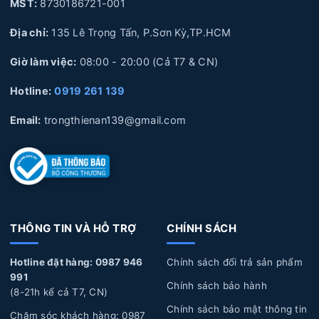
chuyên sâu về Laptop
MST:
8730186721-001
Địa chỉ:
135 Lê Trọng Tấn, P.Sơn Kỳ,TP.HCM
Giờ làm việc:
08:00 - 20:00 (Cả T7 & CN)
1. Nguyên nhân và dấu hiệu nhận biết Pin Laptop
HP bị hư hỏng
Hotline:
0919 261 139
Nguyên nhân làm Pin Laptop HP bị hư hỏng
Email:
trongthienan139@gmail.com
Sử dụng không đúng cách:
Pin Laptop được cắm sạc
liên tục trong thời gian dài, không xả pin, pin bị phù
lên, Pin để lâu không sử dụng trong thời gian dài, làm
hỏng pin.
THÔNG TIN VÀ HỖ TRỢ
CHÍNH SÁCH
Tuổi thọ Pin:
Laptop của bạn đã sử dụng một thời
gian dài, pin sẽ trải qua quá trình hao mòn tự nhiên dẫn
Hotline đặt hàng: 0987 946
Chính sách đổi trả sản phẩm
đến năng lượng giảm dần, hoặc pin bị biến dạng làm ảnh
991
Chính sách bảo hành
(8-21h kể cả T7, CN)
hưởng đến linh kiện bên trong laptop và phần vỏ của
Chính sách bảo mật thông tin
máy.
Chăm sóc khách hàng: 0987