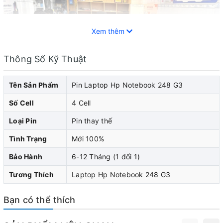
Xem thêm
Thông Số Kỹ Thuật
Tên Sản Phẩm
Pin Laptop Hp Notebook 248 G3
Số Cell
4 Cell
Loại Pin
Pin thay thế
Tình Trạng
Mới 100%
Pin laptop HP đóng vai trò quan trọng trong việc cung
Bảo Hành
6-12 Tháng (1 đổi 1)
cấp năng lượng cho laptop hp của bạn. Khi pin laptop
Tương Thích
Laptop Hp Notebook 248 G3
hp của bạn bắt đầu cho thấy dấu hiệu yếu đi, pin chai,
nhanh hết pin, sạc không vào pin, pin bị phù biến dạng...
Bạn có thể thích
làm cong vênh phần vỏ của máy, thì bạn nên nghĩ