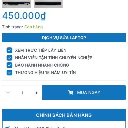
450.000₫
Tình trạng:
Còn hàng
DỊCH VỤ SỬA LAPTOP
XEM TRỰC TIẾP LẤY LIỀN
✓
NHÂN VIÊN TẬN TÌNH CHUYÊN NGHIỆP
✓
BẢO HÀNH NHANH CHÓNG
✓
THƯƠNG HIỆU 15 NĂM UY TÍN
✓
–
+
MUA NGAY
CHÍNH SÁCH BÁN HÀNG