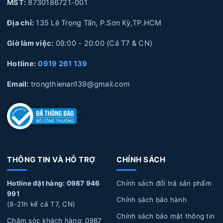
chuyên sâu về Laptop
MST:
8730186721-001
Địa chỉ:
135 Lê Trọng Tấn, P.Sơn Kỳ,TP.HCM
Giờ làm việc:
08:00 - 20:00 (Cả T7 & CN)
1. Nguyên nhân và dấu hiệu nhận biết Pin Laptop
HP bị hư hỏng
Hotline:
0919 261 139
Nguyên nhân làm Pin Laptop HP bị hư hỏng
Email:
trongthienan139@gmail.com
Sử dụng không đúng cách:
Pin Laptop được cắm sạc
liên tục trong thời gian dài, không xả pin, pin bị phù
lên, Pin để lâu không sử dụng trong thời gian dài, làm
hỏng pin.
THÔNG TIN VÀ HỖ TRỢ
CHÍNH SÁCH
Tuổi thọ Pin:
Laptop của bạn đã sử dụng một thời
gian dài, pin sẽ trải qua quá trình hao mòn tự nhiên dẫn
Hotline đặt hàng: 0987 946
Chính sách đổi trả sản phẩm
đến năng lượng giảm dần, hoặc pin bị biến dạng làm ảnh
991
Chính sách bảo hành
(8-21h kể cả T7, CN)
hưởng đến linh kiện bên trong laptop và phần vỏ của
Chính sách bảo mật thông tin
máy.
Chăm sóc khách hàng: 0987