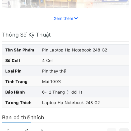
Xem thêm
Thông Số Kỹ Thuật
Tên Sản Phẩm
Pin Laptop Hp Notebook 248 G2
Số Cell
4 Cell
Loại Pin
Pin thay thế
Tình Trạng
Mới 100%
Pin laptop HP đóng vai trò quan trọng trong việc cung
Bảo Hành
6-12 Tháng (1 đổi 1)
cấp năng lượng cho laptop hp của bạn. Khi pin laptop
Tương Thích
Laptop Hp Notebook 248 G2
hp của bạn bắt đầu cho thấy dấu hiệu yếu đi, pin chai,
nhanh hết pin, sạc không vào pin, pin bị phù biến dạng...
Bạn có thể thích
làm cong vênh phần vỏ của máy, thì bạn nên nghĩ