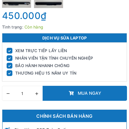
450.000₫
Tình trạng:
Còn hàng
DỊCH VỤ SỬA LAPTOP
XEM TRỰC TIẾP LẤY LIỀN
✓
NHÂN VIÊN TẬN TÌNH CHUYÊN NGHIỆP
✓
BẢO HÀNH NHANH CHÓNG
✓
THƯƠNG HIỆU 15 NĂM UY TÍN
✓
–
+
MUA NGAY
CHÍNH SÁCH BÁN HÀNG