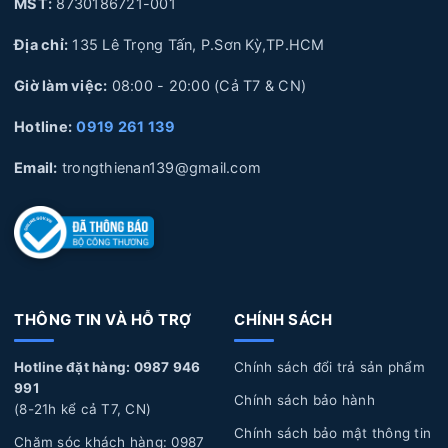
chuyên sâu về Laptop
MST:
8730186721-001
Địa chỉ:
135 Lê Trọng Tấn, P.Sơn Kỳ,TP.HCM
Giờ làm việc:
08:00 - 20:00 (Cả T7 & CN)
1. Nguyên nhân và dấu hiệu nhận biết Pin Laptop
HP bị hư hỏng
Hotline:
0919 261 139
Nguyên nhân làm Pin Laptop HP bị hư hỏng
Email:
trongthienan139@gmail.com
Sử dụng không đúng cách:
Pin Laptop được cắm sạc
liên tục trong thời gian dài, không xả pin, pin bị phù
lên, Pin để lâu không sử dụng trong thời gian dài, làm
hỏng pin.
THÔNG TIN VÀ HỖ TRỢ
CHÍNH SÁCH
Tuổi thọ Pin:
Laptop của bạn đã sử dụng một thời
gian dài, pin sẽ trải qua quá trình hao mòn tự nhiên dẫn
Hotline đặt hàng: 0987 946
Chính sách đổi trả sản phẩm
đến năng lượng giảm dần, hoặc pin bị biến dạng làm ảnh
991
Chính sách bảo hành
(8-21h kể cả T7, CN)
hưởng đến linh kiện bên trong laptop và phần vỏ của
Chính sách bảo mật thông tin
máy.
Chăm sóc khách hàng: 0987