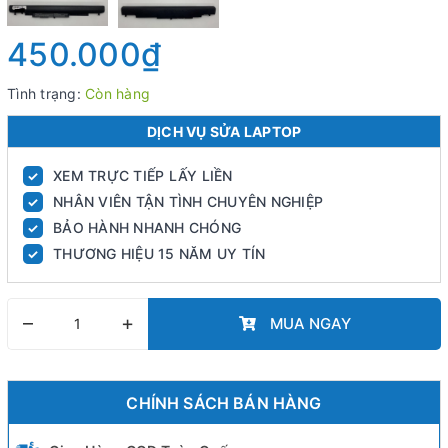
450.000₫
Tình trạng:
Còn hàng
DỊCH VỤ SỬA LAPTOP
XEM TRỰC TIẾP LẤY LIỀN
✓
NHÂN VIÊN TẬN TÌNH CHUYÊN NGHIỆP
✓
BẢO HÀNH NHANH CHÓNG
✓
THƯƠNG HIỆU 15 NĂM UY TÍN
✓
–
+
MUA NGAY
CHÍNH SÁCH BÁN HÀNG