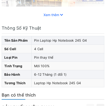
Xem thêm
Thông Số Kỹ Thuật
Tên Sản Phẩm
Pin Laptop Hp Notebook 245 G4
Số Cell
4 Cell
Loại Pin
Pin thay thế
Tình Trạng
Mới 100%
Pin laptop HP đóng vai trò quan trọng trong việc cung
Bảo Hành
6-12 Tháng (1 đổi 1)
cấp năng lượng cho laptop hp của bạn. Khi pin laptop
Tương Thích
Laptop Hp Notebook 245 G4
hp của bạn bắt đầu cho thấy dấu hiệu yếu đi, pin chai,
nhanh hết pin, sạc không vào pin, pin bị phù biến dạng...
Bạn có thể thích
làm cong vênh phần vỏ của máy, thì bạn nên nghĩ
đến việc thay pin laptop hp lấy liền để không bị ảnh