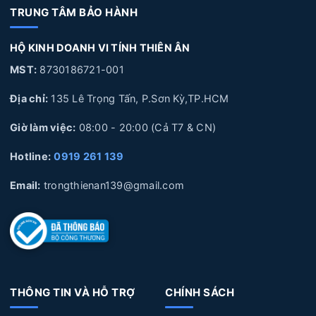
Ân
TRUNG TÂM BẢO HÀNH
5. Quy trình thay Pin Laptop HP tại Laptop Thiên Ân
HỘ KINH DOANH VI TÍNH THIÊN ÂN
6. Laptop Thiên Ân chuyên cung cấp linh kiện và sửa chữa
chuyên sâu về Laptop
MST:
8730186721-001
Địa chỉ:
135 Lê Trọng Tấn, P.Sơn Kỳ,TP.HCM
Giờ làm việc:
08:00 - 20:00 (Cả T7 & CN)
1. Nguyên nhân và dấu hiệu nhận biết Pin Laptop
HP bị hư hỏng
Hotline:
0919 261 139
Nguyên nhân làm Pin Laptop HP bị hư hỏng
Email:
trongthienan139@gmail.com
Sử dụng không đúng cách:
Pin Laptop được cắm sạc
liên tục trong thời gian dài, không xả pin, pin bị phù
lên, Pin để lâu không sử dụng trong thời gian dài, làm
hỏng pin.
THÔNG TIN VÀ HỖ TRỢ
CHÍNH SÁCH
Tuổi thọ Pin:
Laptop của bạn đã sử dụng một thời