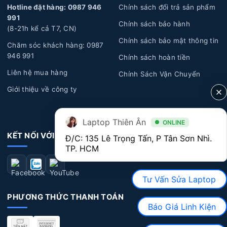
gian dài, pin sẽ trải qua quá trình hao mòn tự nhiên dẫn
Hotline đặt hàng: 0987 946
Chính sách đổi trả sản phẩm
đến năng lượng giảm dần, hoặc pin bị biến dạng làm ảnh
991
Chính sách bảo hành
(8-21h kể cả T7, CN)
hưởng đến linh kiện bên trong laptop và phần vỏ của
Chính sách bảo mật thông tin
máy.
Chăm sóc khách hàng: 0987
946 991
Chính sách hoàn tiền
Lỗi tác động vật lý:
Laptop bị rơi rớt, đổ chất lỏng,
Liên hệ mua hàng
Chính Sách Vận Chuyển
cháy nổ, va đập mạnh làm hư hỏng pin.
Giới thiệu về công ty
Dấu hiệu nhận biết Pin Laptop HP bị hư hỏng
Thời lượng Pin:
Nếu bạn nhận thấy thời lượn pin
Laptop Thiên Ân
ONLINE
ngắn, sử dụng nhanh hết pin, có khi vừa rút sạc ra là
KẾT NỐI VỚI CHÚNG TÔI
Đ/C: 135 Lê Trọng Tấn, P Tân Sơn Nhì. 
máy tắt luôn, lúc này bạn nên đi thay pin để không bị
TP. HCM
ảnh hưởng đến hiệu suất máy cũng như quá trình sử
dụng máy.
Tư Vấn Sửa Laptop
Pin bị biến dạng:
Khi laptop của bạn có dấu hiệu
PHƯƠNG THỨC THANH TOÁN
cong vênh bất thường, nhất là phần chuột cảm ứng bị
Báo Giá Linh Kiện
nhô lên cao, điều này có nghĩa rằng pin bên trong máy