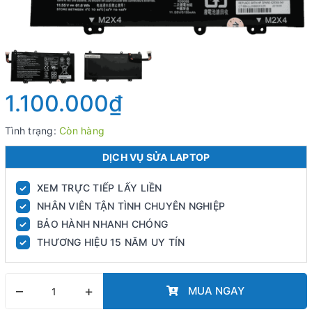
1.100.000₫
Tình trạng:
Còn hàng
DỊCH VỤ SỬA LAPTOP
XEM TRỰC TIẾP LẤY LIỀN
✓
NHÂN VIÊN TẬN TÌNH CHUYÊN NGHIỆP
✓
BẢO HÀNH NHANH CHÓNG
✓
THƯƠNG HIỆU 15 NĂM UY TÍN
✓
–
+
MUA NGAY