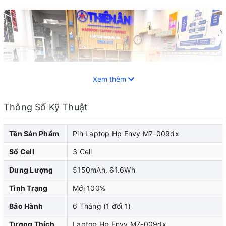
Xem thêm
Thông Số Kỹ Thuật
Tên Sản Phẩm
Pin Laptop Hp Envy M7-009dx
Số Cell
3 Cell
Dung Lượng
5150mAh. 61.6Wh
Tình Trạng
Mới 100%
Pin laptop HP đóng vai trò quan trọng trong việc cung
Bảo Hành
6 Tháng (1 đổi 1)
cấp năng lượng cho laptop hp của bạn. Khi pin laptop
Tương Thích
Laptop Hp Envy M7-009dx