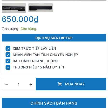
650.000₫
Tình trạng:
Còn hàng
DỊCH VỤ SỬA LAPTOP
XEM TRỰC TIẾP LẤY LIỀN
✓
NHÂN VIÊN TẬN TÌNH CHUYÊN NGHIỆP
✓
BẢO HÀNH NHANH CHÓNG
✓
THƯƠNG HIỆU 15 NĂM UY TÍN
✓
–
+
MUA NGAY
CHÍNH SÁCH BÁN HÀNG