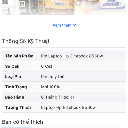
Xem thêm
Thông Số Kỹ Thuật
Tên Sản Phẩm
Pin Laptop Hp Elitebook 8560w
Số Cell
6 Cell
Loại Pin
Pin thay thế
Tình Trạng
Mới 100%
Pin laptop HP đóng vai trò quan trọng trong việc cung
Bảo Hành
6 Tháng (1 đổi 1)
cấp năng lượng cho laptop hp của bạn. Khi pin laptop
Tương Thích
Laptop Hp Elitebook 8560w
hp của bạn bắt đầu cho thấy dấu hiệu yếu đi, pin chai,
nhanh hết pin, sạc không vào pin, pin bị phù biến dạng...
Bạn có thể thích
làm cong vênh phần vỏ của máy, thì bạn nên nghĩ