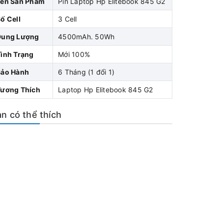
Tên Sản Phẩm
Pin Laptop Hp Elitebook 845 G2
ố Cell
3 Cell
Dung Lượng
4500mAh. 50Wh
ình Trạng
Mới 100%
Bảo Hành
6 Tháng (1 đổi 1)
Tương Thích
Laptop Hp Elitebook 845 G2
n có thể thích