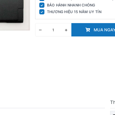
BẢO HÀNH NHANH CHÓNG
✓
THƯƠNG HIỆU 15 NĂM UY TÍN
✓
–
+
MUA NGA
T