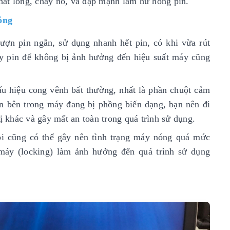
chất lỏng, cháy nổ, va đập mạnh làm hư hỏng pin.
ỏng
ượn pin ngắn, sử dụng nhanh hết pin, có khi vừa rút
hay pin để không bị ảnh hưởng đến hiệu suất máy cũng
u hiệu cong vênh bất thường, nhất là phần chuột cảm
in bên trong máy đang bị phồng biến dạng, bạn nên đi
ị khác và gây mất an toàn trong quá trình sử dụng.
lỗi cũng có thể gây nên tình trạng máy nóng quá mức
 máy (locking) làm ảnh hưởng đến quá trình sử dụng