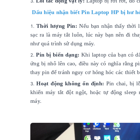
Lỗi tác động vật lý:
Laptop bị rơi rớt, đổ 
Dấu hiệu nhận biết Pin Laptop HP bị hư h
Thời lượng Pin:
Nếu bạn nhận thấy thời l
sạc ra là máy tắt luôn, lúc này bạn nên đi t
như quá trình sử dụng máy.
Pin bị biến dạng:
Khi laptop của bạn có dấ
ứng bị nhô lên cao, điều này có nghĩa rằng p
thay pin để tránh nguy cơ hỏng hóc các thiết b
Hoạt động không ổn định:
Pin chai, bị 
khiến máy tắt đột ngột, hoặc tự động sleep
máy.