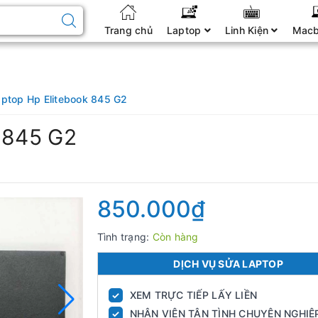
Trang chủ
Laptop
Linh Kiện
Mac
aptop Hp Elitebook 845 G2
k 845 G2
850.000₫
Tình trạng:
Còn hàng
DỊCH VỤ SỬA LAPTOP
XEM TRỰC TIẾP LẤY LIỀN
✓
NHÂN VIÊN TẬN TÌNH CHUYÊN NGHIỆ
✓