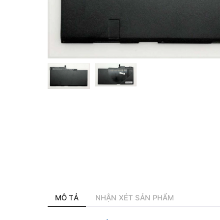
MÔ TẢ
NHẬN XÉT SẢN PHẨM