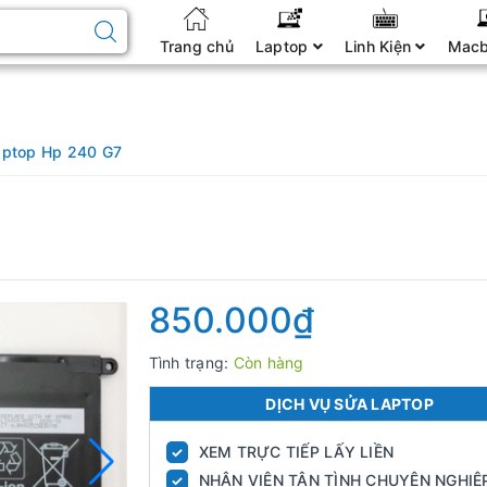
Trang chủ
Laptop
Linh Kiện
Mac
aptop Hp 240 G7
850.000₫
Tình trạng:
Còn hàng
DỊCH VỤ SỬA LAPTOP
XEM TRỰC TIẾP LẤY LIỀN
✓
NHÂN VIÊN TẬN TÌNH CHUYÊN NGHIỆ
✓