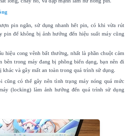
chất lỏng, cháy nổ, va đập mạnh làm hư hỏng pin.
ỏng
ượn pin ngắn, sử dụng nhanh hết pin, có khi vừa rút
hay pin để không bị ảnh hưởng đến hiệu suất máy cũng
u hiệu cong vênh bất thường, nhất là phần chuột cảm
in bên trong máy đang bị phồng biến dạng, bạn nên đi
ị khác và gây mất an toàn trong quá trình sử dụng.
lỗi cũng có thể gây nên tình trạng máy nóng quá mức
 máy (locking) làm ảnh hưởng đến quá trình sử dụng