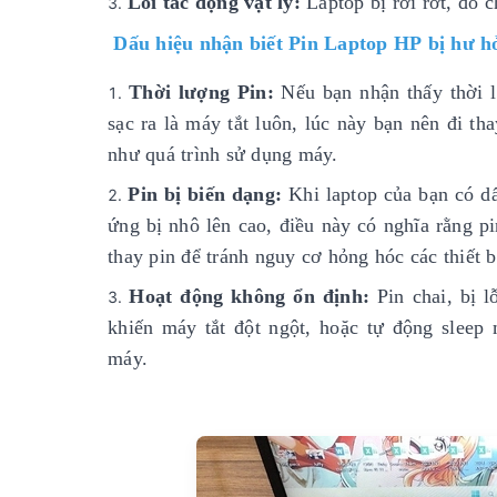
Lỗi tác động vật lý:
Laptop bị rơi rớt, đổ 
Dấu hiệu nhận biết Pin Laptop HP bị hư h
Thời lượng Pin:
Nếu bạn nhận thấy thời l
sạc ra là máy tắt luôn, lúc này bạn nên đi t
như quá trình sử dụng máy.
Pin bị biến dạng:
Khi laptop của bạn có dấ
ứng bị nhô lên cao, điều này có nghĩa rằng p
thay pin để tránh nguy cơ hỏng hóc các thiết b
Hoạt động không ổn định:
Pin chai, bị 
khiến máy tắt đột ngột, hoặc tự động sleep
máy.