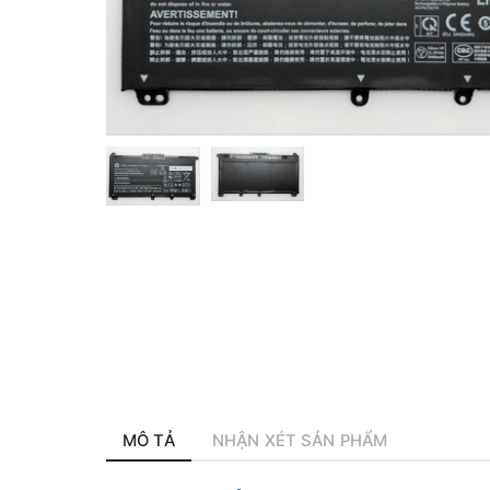
MÔ TẢ
NHẬN XÉT SẢN PHẨM