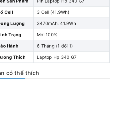
Tên Sản Phẩm
Pin Laptop Hp 340 G7
ố Cell
3 Cell (41.9Wh)
Dung Lượng
3470mAh. 41.9Wh
ình Trạng
Mới 100%
Bảo Hành
6 Tháng (1 đổi 1)
Tương Thích
Laptop Hp 340 G7
n có thể thích