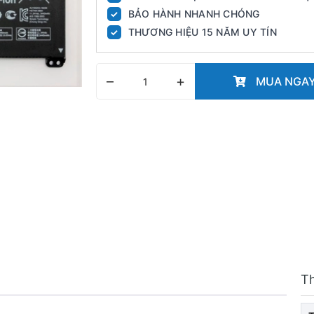
BẢO HÀNH NHANH CHÓNG
✓
THƯƠNG HIỆU 15 NĂM UY TÍN
✓
–
+
MUA NGA
T