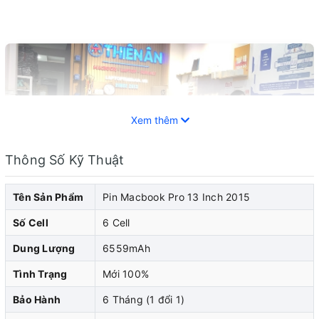
Xem thêm
Thông Số Kỹ Thuật
Tên Sản Phẩm
Pin Macbook Pro 13 Inch 2015
Số Cell
6 Cell
Dung Lượng
6559mAh
Pin macbook đóng vai trò quan trọng trong việc cung cấp
Tình Trạng
Mới 100%
năng lượng cho chiếc macbook của bạn. Khi pin
Bảo Hành
6 Tháng (1 đổi 1)
macbook của bạn bắt đầu cho thấy dấu hiệu yếu đi, pin