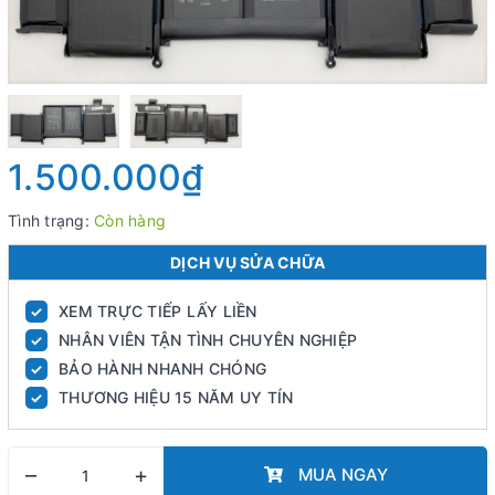
1.500.000₫
Tình trạng:
Còn hàng
DỊCH VỤ SỬA CHỮA
XEM TRỰC TIẾP LẤY LIỀN
✓
NHÂN VIÊN TẬN TÌNH CHUYÊN NGHIỆP
✓
BẢO HÀNH NHANH CHÓNG
✓
THƯƠNG HIỆU 15 NĂM UY TÍN
✓
–
+
MUA NGAY