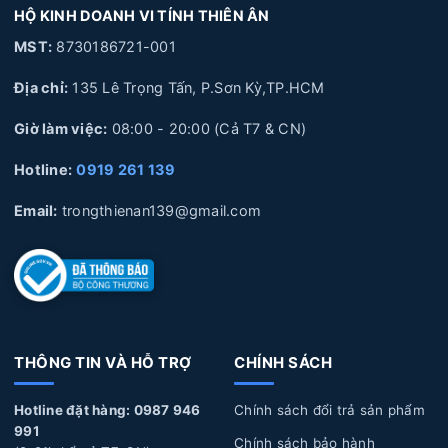
5. Quy trình thay Pin Macbook lấy liền tại Laptop Thiên Ân
HỘ KINH DOANH VI TÍNH THIÊN ÂN
6. Laptop Thiên Ân chuyên cung cấp linh kiện và sửa chữa
MST:
8730186721-001
chuyên sâu về Macbook
Địa chỉ:
135 Lê Trọng Tấn, P.Sơn Kỳ,TP.HCM
Giờ làm việc:
08:00 - 20:00 (Cả T7 & CN)
1. Nguyên nhân và dấu hiệu nhận biết Pin Macbook
bị hư hỏng
Hotline:
0919 261 139
Email:
trongthienan139@gmail.com
Nguyên nhân làm Pin Macbook bị hư hỏng
Sử dụng không đúng cách:
Pin macbook được cắm
sạc trong thời gian dài và liên tục, không xả pin, pin bị
phù lên, pin để lâu không sử dụng trong thời gian dài,
làm hỏng pin.
THÔNG TIN VÀ HỖ TRỢ
CHÍNH SÁCH
Tuổi thọ Pin:
Macbook của bạn đã sử dụng một thời
gian dài, pin sẽ trải qua quá trình hao mòn tự nhiên dẫn
Hotline đặt hàng: 0987 946
Chính sách đổi trả sản phẩm
991
đến năng lượng giảm dần, hoặc pin bị biến dạng làm ảnh
Chính sách bảo hành