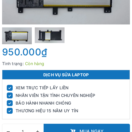
950.000₫
Tình trạng:
Còn hàng
DỊCH VỤ SỬA LAPTOP
XEM TRỰC TIẾP LẤY LIỀN
✓
NHÂN VIÊN TẬN TÌNH CHUYÊN NGHIỆP
✓
BẢO HÀNH NHANH CHÓNG
✓
THƯƠNG HIỆU 15 NĂM UY TÍN
✓
–
+
MUA NGAY