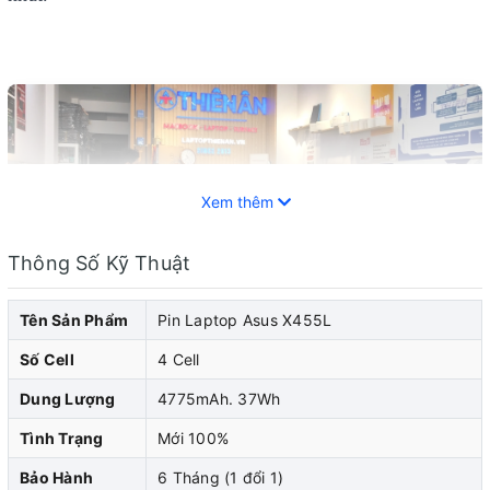
Xem thêm
Thông Số Kỹ Thuật
Tên Sản Phẩm
Pin Laptop Asus X455L
Số Cell
4 Cell
Dung Lượng
4775mAh. 37Wh
Pin laptop Asus là một trong những thành phần quan
Tình Trạng
Mới 100%
trọng giúp duy trì và cung cấp năng lượng hoạt
Bảo Hành
6 Tháng (1 đổi 1)
động cho laptop của bạn khi không có nguồn điện. Tuy