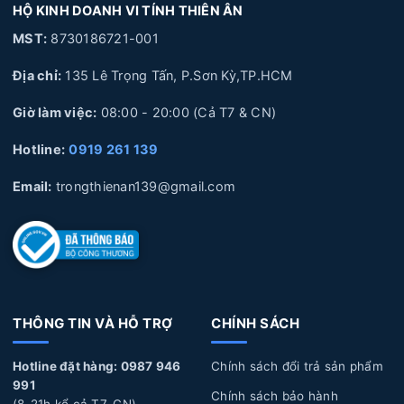
HỘ KINH DOANH VI TÍNH THIÊN ÂN
3. Thay Pin Laptop Asus Lấy Liền HCM
MST:
8730186721-001
4. Lợi ích của việc thay Pin Laptop Asus lấy liền tại Laptop Thiên
Ân
Địa chỉ:
135 Lê Trọng Tấn, P.Sơn Kỳ,TP.HCM
5. Quy trình thay Pin Laptop Asus lấy liền tại Laptop Thiên Ân
Giờ làm việc:
08:00 - 20:00 (Cả T7 & CN)
6. Laptop Thiên Ân chuyên cung cấp linh kiện và sửa chữa
chuyên sâu về Laptop
Hotline:
0919 261 139
1. Nguyên nhân và dấu hiệu nhận biết Pin Laptop
Email:
trongthienan139@gmail.com
Asus bị hư hỏng
Nguyên nhân làm Pin Laptop Asus bị hư hỏng
Sử dụng không đúng cách:
Pin Laptop được cắm sạc
liên tục trong thời gian dài, không xả pin, pin bị phù
THÔNG TIN VÀ HỖ TRỢ
CHÍNH SÁCH
lên, Pin để lâu không sử dụng trong thời gian dài, làm
hỏng pin.
Hotline đặt hàng: 0987 946
Chính sách đổi trả sản phẩm
991
Tuổi thọ Pin:
Laptop của bạn đã sử dụng một thời
Chính sách bảo hành
(8-21h kể cả T7, CN)