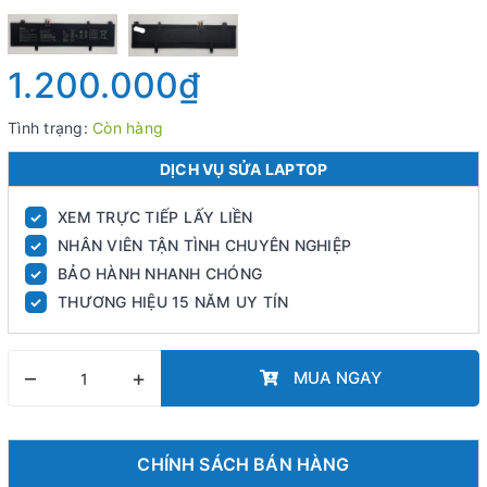
1.200.000₫
Tình trạng:
Còn hàng
DỊCH VỤ SỬA LAPTOP
XEM TRỰC TIẾP LẤY LIỀN
✓
NHÂN VIÊN TẬN TÌNH CHUYÊN NGHIỆP
✓
BẢO HÀNH NHANH CHÓNG
✓
THƯƠNG HIỆU 15 NĂM UY TÍN
✓
–
+
MUA NGAY
CHÍNH SÁCH BÁN HÀNG