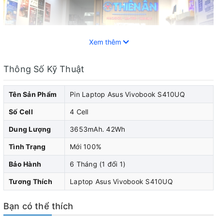
Xem thêm
Thông Số Kỹ Thuật
Tên Sản Phẩm
Pin Laptop Asus Vivobook S410UQ
Số Cell
4 Cell
Dung Lượng
3653mAh. 42Wh
Pin laptop Asus là một trong những thành phần quan
Tình Trạng
Mới 100%
trọng giúp duy trì và cung cấp năng lượng hoạt
Bảo Hành
6 Tháng (1 đổi 1)
động cho laptop của bạn khi không có nguồn điện. Tuy
Tương Thích
Laptop Asus Vivobook S410UQ
nhiên, sau một thời gian sử dụng, hiệu suất của pin sẽ
bắt đầu giảm đi và sẽ xảy ra một số lỗi hư hỏng liên
Bạn có thể thích