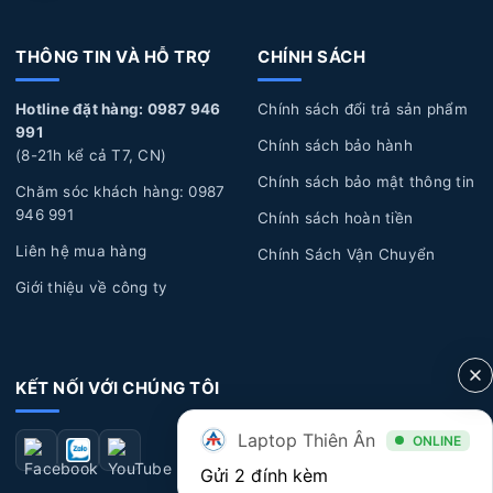
Nguyên nhân làm Pin Laptop Asus bị hư hỏng
THÔNG TIN VÀ HỖ TRỢ
CHÍNH SÁCH
Sử dụng không đúng cách:
Pin Laptop được cắm sạc
liên tục trong thời gian dài, không xả pin, pin bị phù
Hotline đặt hàng: 0987 946
Chính sách đổi trả sản phẩm
lên, Pin để lâu không sử dụng trong thời gian dài, làm
991
Chính sách bảo hành
hỏng pin.
(8-21h kể cả T7, CN)
Chính sách bảo mật thông tin
Tuổi thọ Pin:
Laptop của bạn đã sử dụng một thời
Chăm sóc khách hàng: 0987
946 991
Chính sách hoàn tiền
gian dài, pin sẽ trải qua quá trình hao mòn tự nhiên dẫn
đến năng lượng giảm dần, hoặc pin bị biến dạng làm ảnh
Liên hệ mua hàng
Chính Sách Vận Chuyển
hưởng đến linh kiện bên trong laptop và phần vỏ của
Giới thiệu về công ty
máy.
Lỗi tác động vật lý:
Laptop bị rơi rớt, đổ chất lỏng,
cháy nổ, va đập mạnh làm hư hỏng pin.
KẾT NỐI VỚI CHÚNG TÔI
Dấu hiệu nhận biết Pin Laptop Asus bị hư hỏng
Laptop Thiên Ân
ONLINE
Thời lượng Pin:
Nếu bạn nhận thấy thời lượn pin
Gửi 2 đính kèm