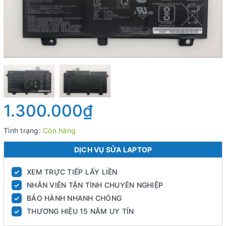
1.300.000₫
Tình trạng:
Còn hàng
DỊCH VỤ SỬA LAPTOP
XEM TRỰC TIẾP LẤY LIỀN
✓
NHÂN VIÊN TẬN TÌNH CHUYÊN NGHIỆP
✓
BẢO HÀNH NHANH CHÓNG
✓
THƯƠNG HIỆU 15 NĂM UY TÍN
✓