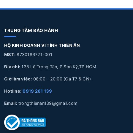
Nội dung bài viết:
1. Nguyên nhân và dấu hiệu nhận biết Pin Laptop Asus bị
TRUNG TÂM BẢO HÀNH
hư hỏng
2. Thay Pin Laptop Asus Giá Bao Nhiêu
HỘ KINH DOANH VI TÍNH THIÊN ÂN
3. Thay Pin Laptop Asus Lấy Liền HCM
MST:
8730186721-001
4. Lợi ích của việc thay Pin Laptop Asus lấy liền tại Laptop Thiên
Ân
Địa chỉ:
135 Lê Trọng Tấn, P.Sơn Kỳ,TP.HCM
5. Quy trình thay Pin Laptop Asus lấy liền tại Laptop Thiên Ân
Giờ làm việc:
08:00 - 20:00 (Cả T7 & CN)
6. Laptop Thiên Ân chuyên cung cấp linh kiện và sửa chữa
chuyên sâu về Laptop
Hotline:
0919 261 139
Email:
trongthienan139@gmail.com
1. Nguyên nhân và dấu hiệu nhận biết Pin Laptop
Asus bị hư hỏng