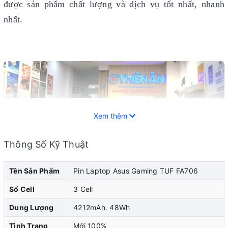
được sản phẩm chất lượng và dịch vụ tốt nhất, nhanh
nhất.
Xem thêm
Thông Số Kỹ Thuật
Tên Sản Phẩm
Pin Laptop Asus Gaming TUF FA706
Số Cell
3 Cell
Dung Lượng
4212mAh. 48Wh
Pin laptop Asus là một trong những thành phần quan
Tình Trạng
Mới 100%