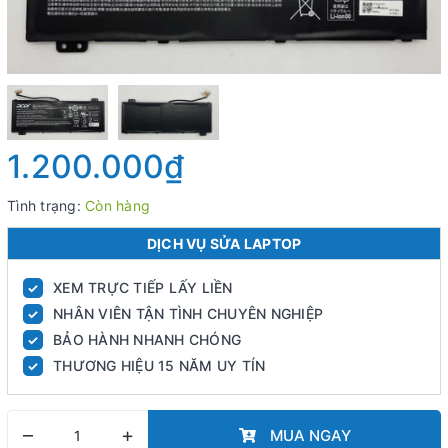
1.200.000₫
Tình trạng:
Còn hàng
DỊCH VỤ SỬA LAPTOP
XEM TRỰC TIẾP LẤY LIỀN
✓
NHÂN VIÊN TẬN TÌNH CHUYÊN NGHIỆP
✓
BẢO HÀNH NHANH CHÓNG
✓
THƯƠNG HIỆU 15 NĂM UY TÍN
✓
–
+
MUA NGAY