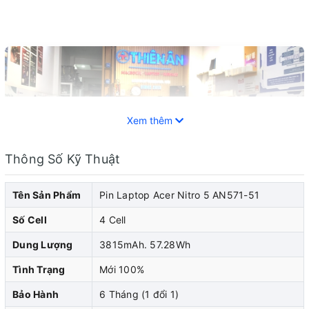
Xem thêm
Thông Số Kỹ Thuật
Tên Sản Phẩm
Pin Laptop Acer Nitro 5 AN571-51
Số Cell
4 Cell
Dung Lượng
3815mAh. 57.28Wh
Pin laptop Acer là một trong những thành phần quan
trọng giúp duy trì và cung cấp năng lượng hoạt
Tình Trạng
Mới 100%
động cho laptop của bạn khi không có nguồn điện. Tuy
Bảo Hành
6 Tháng (1 đổi 1)
nhiên, sau một thời gian sử dụng, hiệu suất của pin sẽ