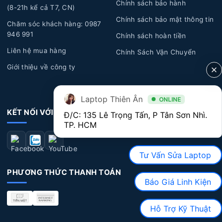
Chính sách bảo hành
(8-21h kể cả T7, CN)
lên, Pin để lâu không sử dụng trong thời gian dài, làm
Chính sách bảo mật thông tin
Chăm sóc khách hàng: 0987
hỏng pin.
946 991
Chính sách hoàn tiền
Tuổi thọ Pin:
Laptop của bạn đã sử dụng một thời
Liên hệ mua hàng
Chính Sách Vận Chuyển
gian dài, pin sẽ trải qua quá trình hao mòn tự nhiên dẫn
Giới thiệu về công ty
đến năng lượng giảm dần, hoặc pin bị biến dạng làm ảnh
hưởng đến linh kiện bên trong laptop và phần vỏ của
máy.
Laptop Thiên Ân
ONLINE
KẾT NỐI VỚI CHÚNG TÔI
Đ/C: 135 Lê Trọng Tấn, P Tân Sơn Nhì. 
Lỗi tác động vật lý:
Laptop bị rơi rớt, đổ chất lỏng,
TP. HCM
cháy nổ, va đập mạnh làm hư hỏng pin.
Dấu hiệu nhận biết Pin Laptop Acer bị hư hỏng
Tư Vấn Sửa Laptop
Thời lượng Pin:
Nếu bạn nhận thấy thời lượn pin
PHƯƠNG THỨC THANH TOÁN
Báo Giá Linh Kiện
ngắn, sử dụng nhanh hết pin, có khi vừa rút sạc ra là
máy tắt luôn, lúc này bạn nên đi thay pin để không bị
Hỗ Trợ Kỹ Thuật
ảnh hưởng đến hiệu suất máy cũng như quá trình sử