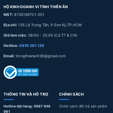
hư hỏng
HỘ KINH DOANH VI TÍNH THIÊN ÂN
2. Thay Pin Laptop Acer Giá Bao Nhiêu
MST:
8730186721-001
3. Thay Pin Laptop Acer Lấy Liền HCM
Địa chỉ:
135 Lê Trọng Tấn, P.Sơn Kỳ,TP.HCM
4. Lợi ích của việc thay Pin Laptop Acer lấy liền tại Laptop Thiên
Ân
Giờ làm việc:
08:00 - 20:00 (Cả T7 & CN)
5. Quy trình thay Pin Laptop Acer lấy liền tại Laptop Thiên Ân
Hotline:
0919 261 139
6. Laptop Thiên Ân chuyên cung cấp linh kiện và sửa chữa
chuyên sâu về Laptop
Email:
trongthienan139@gmail.com
1. Nguyên nhân và dấu hiệu nhận biết Pin Laptop
Acer bị hư hỏng
Nguyên nhân làm Pin Laptop Acer bị hư hỏng
THÔNG TIN VÀ HỖ TRỢ
CHÍNH SÁCH
Sử dụng không đúng cách:
Pin Laptop được cắm sạc
Hotline đặt hàng: 0987 946
Chính sách đổi trả sản phẩm
liên tục trong thời gian dài, không xả pin, pin bị phù
991