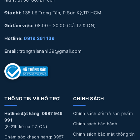
MST:
8730186721-001
3. Thay Pin Laptop Acer Lấy Liền HCM
Địa chỉ:
135 Lê Trọng Tấn, P.Sơn Kỳ,TP.HCM
4. Lợi ích của việc thay Pin Laptop Acer lấy liền tại Laptop Thiên
Ân
Giờ làm việc:
08:00 - 20:00 (Cả T7 & CN)
5. Quy trình thay Pin Laptop Acer lấy liền tại Laptop Thiên Ân
Hotline:
0919 261 139
6. Laptop Thiên Ân chuyên cung cấp linh kiện và sửa chữa
chuyên sâu về Laptop
Email:
trongthienan139@gmail.com
1. Nguyên nhân và dấu hiệu nhận biết Pin Laptop
Acer bị hư hỏng
Nguyên nhân làm Pin Laptop Acer bị hư hỏng
THÔNG TIN VÀ HỖ TRỢ
CHÍNH SÁCH
Sử dụng không đúng cách:
Pin Laptop được cắm sạc
Hotline đặt hàng: 0987 946
Chính sách đổi trả sản phẩm
liên tục trong thời gian dài, không xả pin, pin bị phù
991
Chính sách bảo hành
(8-21h kể cả T7, CN)
lên, Pin để lâu không sử dụng trong thời gian dài, làm
Chính sách bảo mật thông tin
Chăm sóc khách hàng: 0987
hỏng pin.