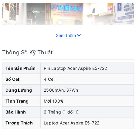
Xem thêm
Thông Số Kỹ Thuật
Tên Sản Phẩm
Pin Laptop Acer Aspire E5-722
Số Cell
4 Cell
Dung Lượng
2500mAh. 37Wh
Pin laptop Acer là một trong những thành phần quan
trọng giúp duy trì và cung cấp năng lượng hoạt
Tình Trạng
Mới 100%
động cho laptop của bạn khi không có nguồn điện. Tuy
Bảo Hành
6 Tháng (1 đổi 1)
nhiên, sau một thời gian sử dụng, hiệu suất của pin sẽ
Tương Thích
Laptop Acer Aspire E5-722
bắt đầu giảm đi và sẽ xảy ra một số lỗi hư hỏng liên