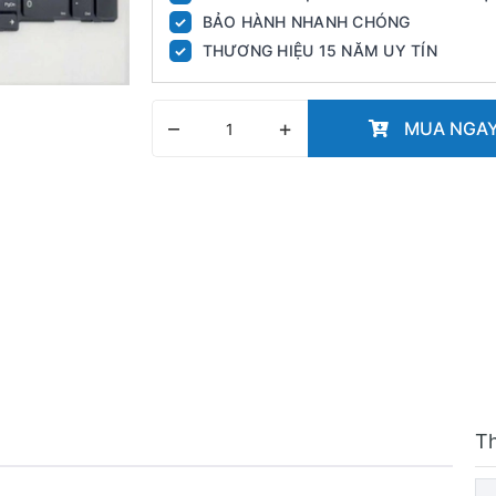
BẢO HÀNH NHANH CHÓNG
✓
THƯƠNG HIỆU 15 NĂM UY TÍN
✓
–
+
MUA NGA
T