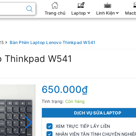
Trang chủ
Laptop
Linh Kiện
Mac
25
Bàn Phím Laptop Lenovo Thinkpad W541
o Thinkpad W541
650.000₫
Tình trạng:
Còn hàng
DỊCH VỤ SỬA LAPTOP
XEM TRỰC TIẾP LẤY LIỀN
✓
NHÂN VIÊN TẬN TÌNH CHUYÊN NGHIỆ
✓