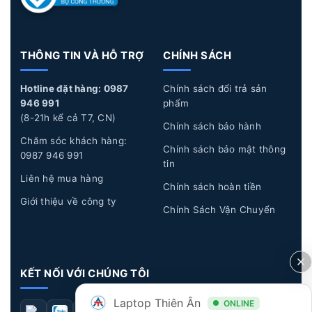
2. Thay Bàn Phím Laptop Lenovo Giá Bao Nhiêu
3. Thay Bàn Phím Laptop Lenovo Lấy Liền HCM
4. Lợi ích của việc thay Bàn Phím Laptop Lenovo lấy liền
THÔNG TIN VÀ HỖ TRỢ
CHÍNH SÁCH
tại Laptop Thiên Ân
5. Quy trình thay Bàn Phím Laptop Lenovo lấy liền tại
Hotline đặt hàng: 0987
Chính sách đổi trả sản
946 991
phẩm
Laptop Thiên Ân
(8-21h kể cả T7, CN)
6. Laptop Thiên Ân chuyên cung cấp linh kiện và sửa chữa
Chính sách bảo hành
Chăm sóc khách hàng:
chuyên sâu về Laptop
Chính sách bảo mật thông
0987 946 991
tin
1. Nguyên nhân và dấu hiệu nhận biết Bàn
Liên hệ mua hàng
Chính sách hoàn tiền
Phím Laptop Lenovo bị hư hỏng
Giới thiệu về công ty
Chính Sách Vận Chuyển
Nguyên nhân làm Bàn Phím Laptop Lenovo bị hư
hỏng
KẾT NỐI VỚI CHÚNG TÔI
Tuổi thọ bàn phím:
Laptop sau một thời gian dài
sử dụng, các phím trên bàn phím có thể bị liệt
Laptop Thiên Ân
ONLINE