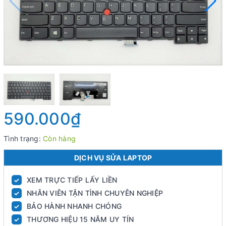
590.000₫
Tình trạng:
Còn hàng
DỊCH VỤ SỬA LAPTOP
XEM TRỰC TIẾP LẤY LIỀN
✓
NHÂN VIÊN TẬN TÌNH CHUYÊN NGHIỆP
✓
BẢO HÀNH NHANH CHÓNG
✓
THƯƠNG HIỆU 15 NĂM UY TÍN
✓