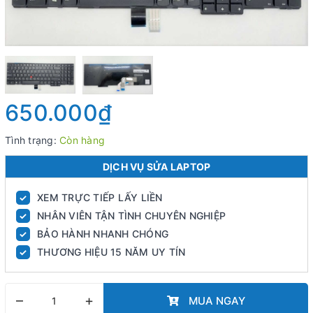
650.000₫
Tình trạng:
Còn hàng
DỊCH VỤ SỬA LAPTOP
XEM TRỰC TIẾP LẤY LIỀN
✓
NHÂN VIÊN TẬN TÌNH CHUYÊN NGHIỆP
✓
BẢO HÀNH NHANH CHÓNG
✓
THƯƠNG HIỆU 15 NĂM UY TÍN
✓
–
+
MUA NGAY