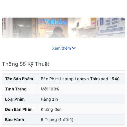
Xem thêm
Thông Số Kỹ Thuật
Tên Sản Phẩm
Bàn Phím Laptop Lenovo Thinkpad L540
Tình Trạng
Mới 100%
Loại Phím
Hàng zin
Bàn phím laptop Lenovo là một phần quan trọng được
Đèn Bàn Phím
Không đèn
trang bị trên máy tính xách tay laptop Lenovo. Sau một
Bảo Hành
6 Tháng (1 đổi 1)
thời gian sử dụng, bàn phím có thể trở nên không hoạt