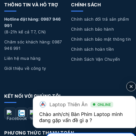
bong tróc, ẩm ướt, đổ nước, cà phê hoặc chất lỏng khác
THÔNG TIN VÀ HỖ TRỢ
CHÍNH SÁCH
chảy vào bàn phím, gây hỏng và không hoạt động đúng
Hotline đặt hàng: 0987 946
Chính sách đổi trả sản phẩm
cách.
991
Chính sách bảo hành
Lỗi kỹ thuật:
Một số lỗi kỹ thuật từ nhà sản xuất có
(8-21h kể cả T7, CN)
thể xuất hiện sau một thời gian sử dụng dài, dẫn đến các
Chính sách bảo mật thông tin
Chăm sóc khách hàng: 0987
vấn đề về bàn phím như: chạm phím, liệt phím, bong
946 991
Chính sách hoàn tiền
tróc nút phím...
Liên hệ mua hàng
Chính Sách Vận Chuyển
Dấu hiệu nhận biết Bàn Phím Laptop Lenovo bị
Giới thiệu về công ty
hư hỏng
Bàn phím không hoạt động:
Một số phím không
KẾT NỐI VỚI CHÚNG TÔI
nhận diện hoặc không hoạt động khi bạn bấm vào phím.
Laptop Thiên Ân
ONLINE
Điều này có thể xuất hiện ở một số phím cụ thể hoặc
Chào anh/chị Bàn Phím Laptop mình 
toàn bộ bàn phím.
đang gặp vấn đề gì ạ ?
Bàn phím bị kẹt
: Bàn phím bị kẹt khi gõ một phím
PHƯƠNG THỨC THANH TOÁN
nhưng nhãy ra nhiều phím hoặc có khi tự động kẹt một