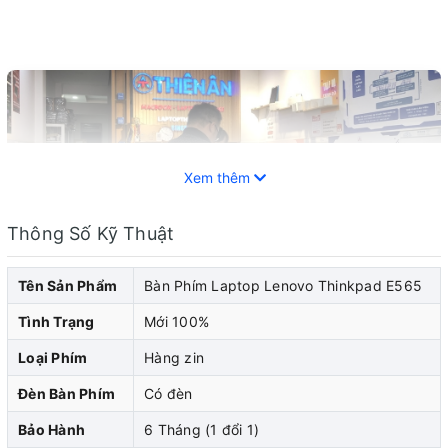
Xem thêm
Thông Số Kỹ Thuật
Tên Sản Phẩm
Bàn Phím Laptop Lenovo Thinkpad E565
Tình Trạng
Mới 100%
Loại Phím
Hàng zin
Bàn phím laptop Lenovo là một phần quan trọng được
Đèn Bàn Phím
Có đèn
trang bị trên máy tính xách tay laptop Lenovo. Sau một
Bảo Hành
6 Tháng (1 đổi 1)
thời gian sử dụng, bàn phím có thể trở nên không hoạt