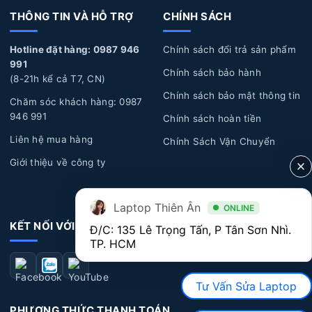
bong tróc, ẩm ướt, đổ nước, cà phê hoặc chất lỏng khác
THÔNG TIN VÀ HỖ TRỢ
CHÍNH SÁCH
chảy vào bàn phím, gây hỏng và không hoạt động đúng
Hotline đặt hàng: 0987 946
Chính sách đổi trả sản phẩm
cách.
991
Chính sách bảo hành
Lỗi kỹ thuật:
Một số lỗi kỹ thuật từ nhà sản xuất có
(8-21h kể cả T7, CN)
thể xuất hiện sau một thời gian sử dụng dài, dẫn đến các
Chính sách bảo mật thông tin
Chăm sóc khách hàng: 0987
vấn đề về bàn phím như: chạm phím, liệt phím, bong
946 991
Chính sách hoàn tiền
tróc nút phím...
Liên hệ mua hàng
Chính Sách Vận Chuyển
Dấu hiệu nhận biết Bàn Phím Laptop Lenovo bị
Giới thiệu về công ty
hư hỏng
Laptop Thiên Ân
ONLINE
Bàn phím không hoạt động:
Một số phím không
KẾT NỐI VỚI CHÚNG TÔI
Đ/C: 135 Lê Trọng Tấn, P Tân Sơn Nhì. 
nhận diện hoặc không hoạt động khi bạn bấm vào phím.
TP. HCM
Điều này có thể xuất hiện ở một số phím cụ thể hoặc
toàn bộ bàn phím.
Tư Vấn Sửa Laptop
Bàn phím bị kẹt
: Bàn phím bị kẹt khi gõ một phím
PHƯƠNG THỨC THANH TOÁN