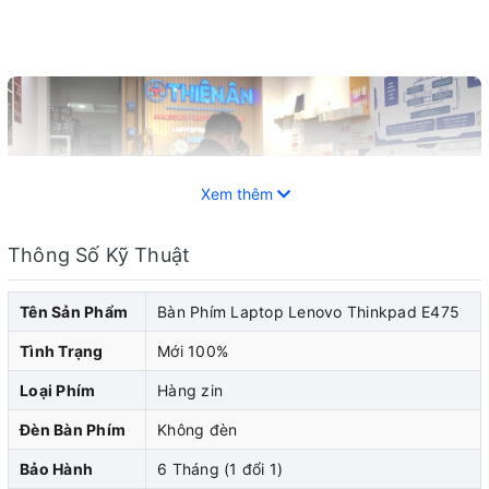
Xem thêm
Thông Số Kỹ Thuật
Tên Sản Phẩm
Bàn Phím Laptop Lenovo Thinkpad E475
Tình Trạng
Mới 100%
Loại Phím
Hàng zin
Bàn phím laptop Lenovo là một phần quan trọng được
Đèn Bàn Phím
Không đèn
trang bị trên máy tính xách tay laptop Lenovo. Sau một
Bảo Hành
6 Tháng (1 đổi 1)
thời gian sử dụng, bàn phím có thể trở nên không hoạt