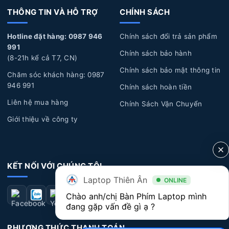
bong tróc, ẩm ướt, đổ nước, cà phê hoặc chất lỏng khác
THÔNG TIN VÀ HỖ TRỢ
CHÍNH SÁCH
chảy vào bàn phím, gây hỏng và không hoạt động đúng
Hotline đặt hàng: 0987 946
Chính sách đổi trả sản phẩm
cách.
991
Chính sách bảo hành
Lỗi kỹ thuật:
Một số lỗi kỹ thuật từ nhà sản xuất có
(8-21h kể cả T7, CN)
thể xuất hiện sau một thời gian sử dụng dài, dẫn đến các
Chính sách bảo mật thông tin
Chăm sóc khách hàng: 0987
vấn đề về bàn phím như: chạm phím, liệt phím, bong
946 991
Chính sách hoàn tiền
tróc nút phím...
Liên hệ mua hàng
Chính Sách Vận Chuyển
Dấu hiệu nhận biết Bàn Phím Laptop Lenovo bị
Giới thiệu về công ty
hư hỏng
Bàn phím không hoạt động:
Một số phím không
KẾT NỐI VỚI CHÚNG TÔI
nhận diện hoặc không hoạt động khi bạn bấm vào phím.
Laptop Thiên Ân
ONLINE
Điều này có thể xuất hiện ở một số phím cụ thể hoặc
Chào anh/chị Bàn Phím Laptop mình 
toàn bộ bàn phím.
đang gặp vấn đề gì ạ ?
Bàn phím bị kẹt
: Bàn phím bị kẹt khi gõ một phím
PHƯƠNG THỨC THANH TOÁN