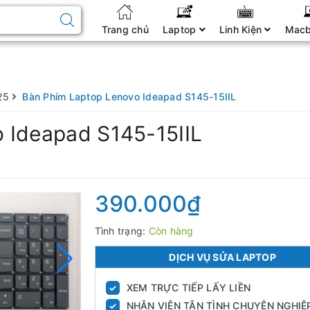
Trang chủ
Laptop
Linh Kiện
Mac
25
Bàn Phím Laptop Lenovo Ideapad S145-15IIL
 Ideapad S145-15IIL
390.000₫
Tình trạng:
Còn hàng
DỊCH VỤ SỬA LAPTOP
XEM TRỰC TIẾP LẤY LIỀN
✓
NHÂN VIÊN TẬN TÌNH CHUYÊN NGHIỆ
✓