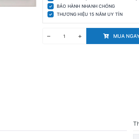
BẢO HÀNH NHANH CHÓNG
✓
THƯƠNG HIỆU 15 NĂM UY TÍN
✓
–
+
MUA NGA
T