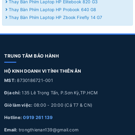
Thay Bàn Phím Laptop HP Elitebook 820 G3
Thay Bàn Phím Laptop HP Probook 640 G8
Thay Bàn Phím Laptop HP Zbook Firefly 14 G7
TRUNG TÂM BẢO HÀNH
HỘ KINH DOANH VI TÍNH THIÊN ÂN
MST:
8730186721-001
Địa chỉ:
135 Lê Trọng Tấn, P.Sơn Kỳ,TP.HCM
Giờ làm việc:
08:00 - 20:00 (Cả T7 & CN)
Hotline:
0919 261 139
Email:
trongthienan139@gmail.com