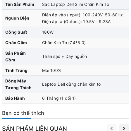
Tên Sản Phẩm
Sạc Laptop Dell Slim Chân Kim To
Điện áp vào (Input): 100-240V, 50-60Hz
Laptop Dell
Một trong những thương hiệu máy tính xách
Nguồn Điện
Điện áp ra (Output): 19.5V - 9.23A
tay hàng đầu thế giới. Hãng Dell đã xây dựng uy tín với
Công Suất
180W
các sản phẩm chất lượng và độ tin cậy cao. Trong đó có
Chân Cắm
Chân Kim To (7.4*5.0)
thể kể đến
sạc laptop dell, sạc laptop dell có nhiệm vụ
cung cấp đầy đủ nguồn điện ổn định cho Laptop Dell
Sản Phẩm
Thân sạc + Dây nguồn
Gồm
được hoạt động liên tục trong thời gian dài. Sau một thời
gian sử dụng, sạc laptop dell cũng có thể bị hỏng. Khi
Tình Trạng
Mới 100%
đó, việc thay sạc laptop dell mới là điều cần thiết để đảm
Dòng Máy
Laptop Dell dùng chân kim to
Tương Thích
bảo laptop hoạt động một cách ổn định và bền bỉ.
Bảo Hành
6 Tháng (1 đổi 1)
Bạn có thể thích
Nội dung bài viết:
1. Nguyên nhân và dấu hiệu nhận biết Sạc Laptop Dell bị
SẢN PHẨM LIÊN QUAN
hư hỏng