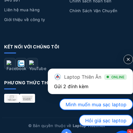
946 991
Chính sách hoàn tiền
Liên hệ mua hàng
Chính Sách Vận Chuyển
Giới thiệu về công ty
KẾT NỐI VỚI CHÚNG TÔI
Laptop Thiên Ân
ONLINE
PHƯƠNG THỨC THANH TOÁN
Gửi 2 đính kèm
Mình muốn mua sạc laptop
2. Sạc Laptop Dell Giá Bao Nhiêu
Hỏi giá sạc laptop
© Bản quyền thuộc về
Laptop Thiên Ân
Giá sạc laptop Dell
tùy thuộc vào từng loại sạc khác
2