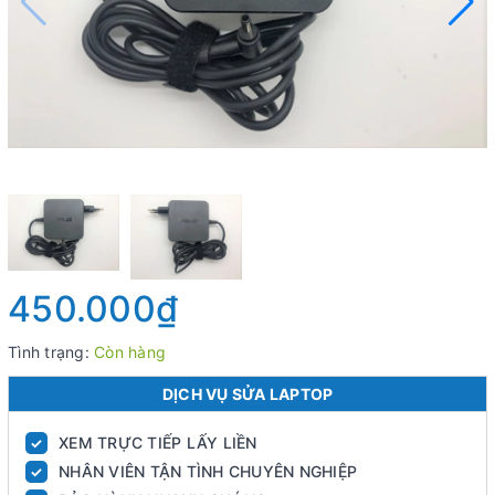
450.000₫
Tình trạng:
Còn hàng
DỊCH VỤ SỬA LAPTOP
XEM TRỰC TIẾP LẤY LIỀN
✓
NHÂN VIÊN TẬN TÌNH CHUYÊN NGHIỆP
✓