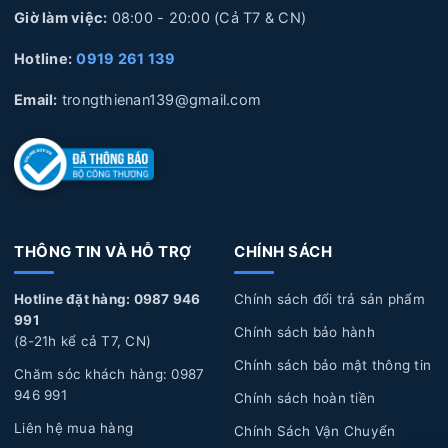
Giờ làm việc:
08:00 - 20:00 (Cả T7 & CN)
theo thời gian sẽ ảnh hưởng đến tuổi thọ của các linh
kiện bên trong sạc.
Hotline:
0919 261 139
Lỗi tác động vật lý:
Sạc laptop bị rơi rớt, va đập
Email:
trongthienan139@gmail.com
mạnh, gãy đứt dây, ẩm ướt, cháy nổ...
Dấu hiệu nhận biết Sạc Laptop Asus bị hư hỏng
Sạc không có tín hiệu:
Đèn báo sạc trên cục sạc
không sáng, dấu sạc không hiển thị ở màn hình sạc, sạc
pin không vào, không có tín hiệu sạc.
THÔNG TIN VÀ HỖ TRỢ
CHÍNH SÁCH
Nhận được thông báo lỗi sạc:
Nếu bạn nhận được
Hotline đặt hàng: 0987 946
Chính sách đổi trả sản phẩm
dòng thông báo sạc lỗi (Adapter Waring) có nghĩa là sạc
991
Chính sách bảo hành
đang bị tụt áp, không đủ công suất để sạc.
(8-21h kể cả T7, CN)
Chính sách bảo mật thông tin
Chăm sóc khách hàng: 0987
Máy chậm bất thường:
Laptop đang sử dụng có dấu
946 991
Chính sách hoàn tiền
hiệu chậm lag bất thường, sạc pin không vào, mặc dù pin
Liên hệ mua hàng
Chính Sách Vận Chuyển
vẫn tốt.